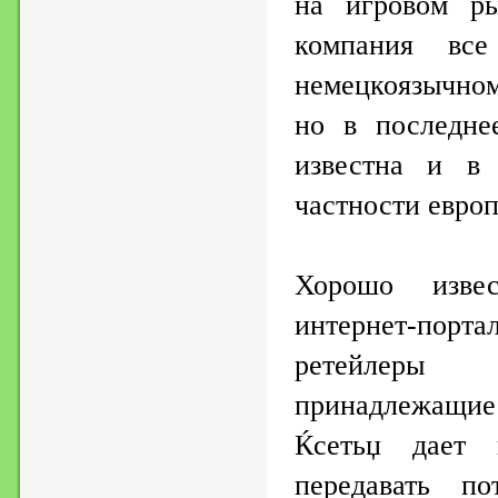
на игровом ры
компания вс
немецкоязычном
но в последне
известна и в 
частности евро
Хорошо изве
интернет-порт
ретейлеры 
принадлежащи
Ќсетьџ дает 
передавать по