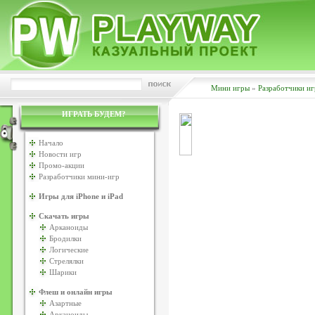
Мини игры
»
Разработчики иг
ИГРАТЬ БУДЕМ?
Начало
Новости игр
Промо-акции
Разработчики мини-игр
Игры для iPhone и iPad
Скачать игры
Арканоиды
Бродилки
Логические
Стрелялки
Шарики
Флеш и онлайн игры
Азартные
Арканоиды