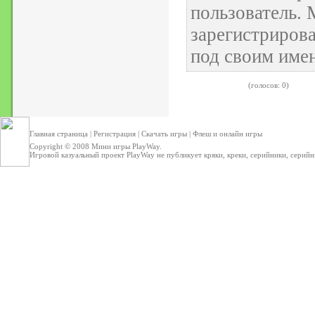
пользователь.
зарегистрирова
под своим име
(голосов: 0)
Главная страница
|
Регистрация
|
Скачать игры
|
Флеш и онлайн игры
Copyright © 2008
Мини игры
PlayWay.
Игровой казуальный проект PlayWay не публикует кряки, креки, серийники, серийные 