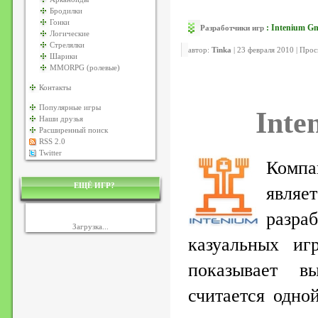
Бродилки
Гонки
: Intenium 
Разработчики игр
Логические
Стрелялки
автор:
Tinka
| 23 февраля 2010 | Про
Шарики
MMORPG (ролевые)
Контакты
Популярные игры
Int
Наши друзья
Расширенный поиск
RSS 2.0
Twitter
Комп
ЕЩЁ ИГР?
явл
разра
Загрузка...
казуальных иг
показывает 
считается одно