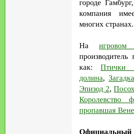
городе Гамбург
компания име
многих странах.
На
игровом
производитель 
как:
Птички 
долина
,
Загадк
Эпизод 2
,
Посох
Королевство 
пропавшая Вене
Официа