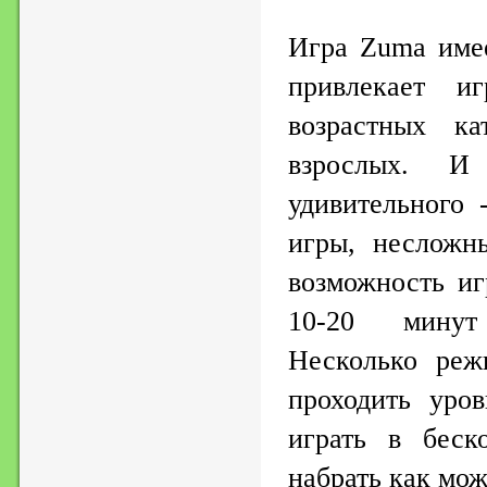
Игра Zuma име
привлекает и
возрастных к
взрослых. 
удивительного 
игры, несложн
возможность иг
10-20 минут
Несколько реж
проходить уро
играть в беск
набрать как мож