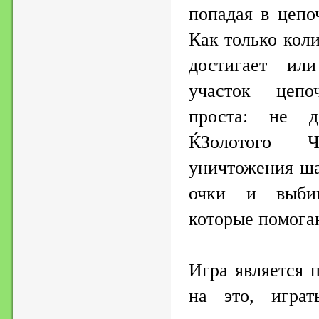
попадая в цепо
Как только кол
достигает ил
участок цепо
проста: не д
ЌЗолотого 
уничтожения ша
очки и выбив
которые помога
Игра является 
на это, игра