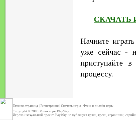
СКАЧАТЬ 
Начните играть
уже сейчас - 
приступайте в
процессу.
Главная страница
|
Регистрация
|
Скачать игры
|
Флеш и онлайн игры
Copyright © 2008
Мини игры
PlayWay.
Игровой казуальный проект PlayWay не публикует кряки, креки, серийники, серийные 