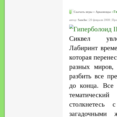
:
Ги
Скачать игры
»
Арканоиды
автор:
Sancho
| 20 февраля 2008 | Пр
Сиквел увле
Лабиринт време
которая перенес
разных миров,
разбить все пр
до конца. Все
тематически
столкнетесь 
загадочными