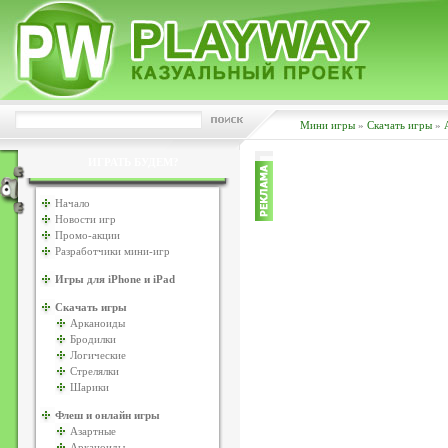
Мини игры
»
Скачать игры
»
ИГРАТЬ БУДЕМ?
Начало
Новости игр
Промо-акции
Разработчики мини-игр
Игры для iPhone и iPad
Скачать игры
Арканоиды
Бродилки
Логические
Стрелялки
Шарики
Флеш и онлайн игры
Азартные
Арканоиды