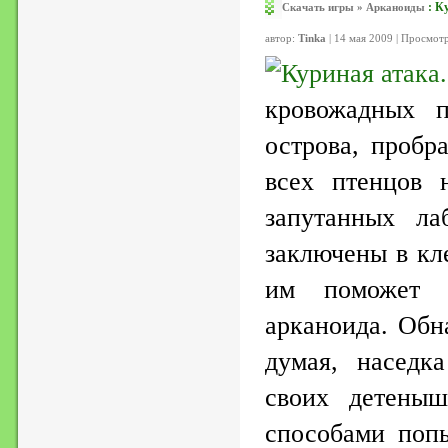
:
Ку
Скачать игры
»
Арканоиды
автор:
Tinka
| 14 мая 2009 | Просмот
кровожадных п
острова, пробр
всех птенцов 
запутанных ла
заключены в кл
им поможет т
арканоида. Обн
думая, наседк
своих детены
способами попы