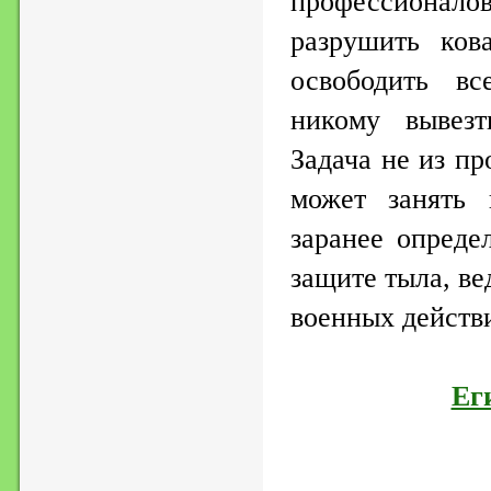
профессионало
разрушить ков
освободить в
никому вывезт
Задача не из п
может занять 
заранее опреде
защите тыла, ве
военных действ
Ег