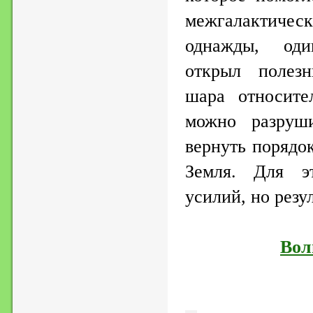
межгалактиче
однажды, од
открыл полезн
шара относите
можно разруш
вернуть порядо
Земля. Для эт
усилий, но резу
Вол