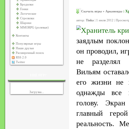
Бродилки
Гонки
:
Хр
Скачать игры
»
Арканоиды
Логические
Стрелялки
автор:
Tinka
| 1 июля 2012 | Просмот
Шарики
MMORPG (ролевые)
Контакты
заядлым поклон
Популярные игры
Наши друзья
он проводил, и
Расширенный поиск
RSS 2.0
не разделял 
Twitter
Вильям оставал
ЕЩЁ ИГР?
его жизни не 
однажды все 
Загрузка...
голову. Экран
главный геро
реальность. М