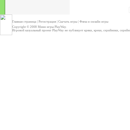
Главная страница
|
Регистрация
|
Скачать игры
|
Флеш и онлайн игры
Copyright © 2008
Мини игры
PlayWay.
Игровой казуальный проект PlayWay не публикует кряки, креки, серийники, серийные 