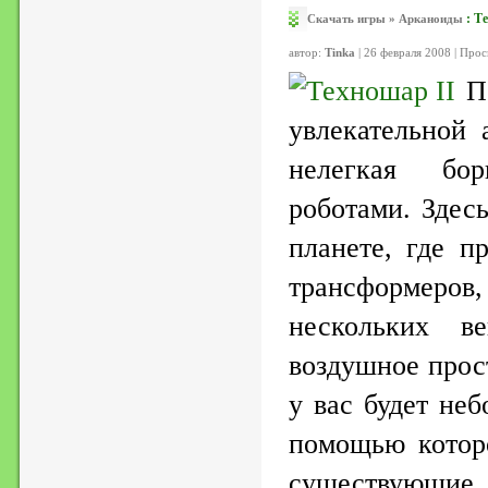
:
Те
Скачать игры
»
Арканоиды
автор:
Tinka
| 26 февраля 2008 | Про
увлекательной 
нелегкая бо
роботами. Здес
планете, где п
трансформеров
нескольких ве
воздушное прос
у вас будет не
помощью котор
существующи