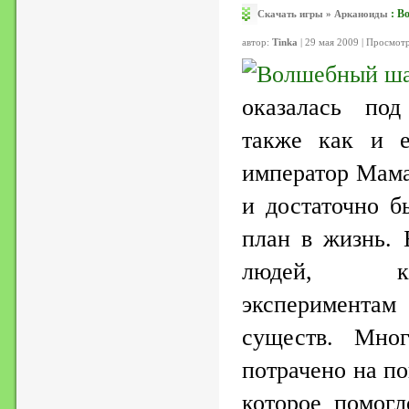
:
В
Скачать игры
»
Арканоиды
автор:
Tinka
| 29 мая 2009 | Просмот
оказалась под
также как и е
император Мама
и достаточно б
план в жизнь.
людей, ко
экспериментам
существ. Мно
потрачено на п
которое помогл