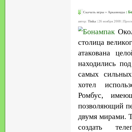
:
Б
Скачать игры
»
Арканоиды
автор:
Tinka
| 26 ноября 2008 | Прос
Око
столица великог
атакована цел
находились под
самых сильных
хотел использ
Ромбус, име
позволяющий п
двумя мирами. 
создать тел