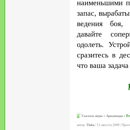
наименьшими п
запас, вырабат
ведения боя,
давайте сопе
одолеть. Устро
сразитесь в де
что ваша задача
:
Ег
Скачать игры
»
Арканоиды
автор:
Tinka
| 11 августа 2009 | Про