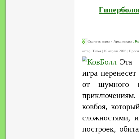
Гиперболо
:
К
Скачать игры
»
Арканоиды
автор:
Tinka
| 10 апреля 2008 | Прос
Эта 
игра перенесет
от шумного г
приключениям
ковбоя, которы
сложностями, и
построек, обит