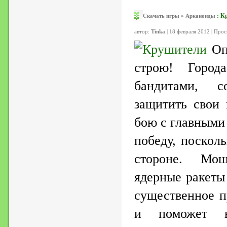
:
К
Скачать игры
»
Арканоиды
автор:
Tinka
| 18 февраля 2012 | Про
Оп
строю! Город
бандитами, 
защитить свои 
бою с главными
победу, поскол
стороне. Мо
ядерные ракеты
существенное п
и поможет 