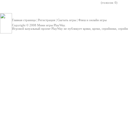
(голосов: 0)
Главная страница
|
Регистрация
|
Скачать игры
|
Флеш и онлайн игры
Copyright © 2008
Мини игры
PlayWay.
Игровой казуальный проект PlayWay не публикует кряки, креки, серийники, серийные 