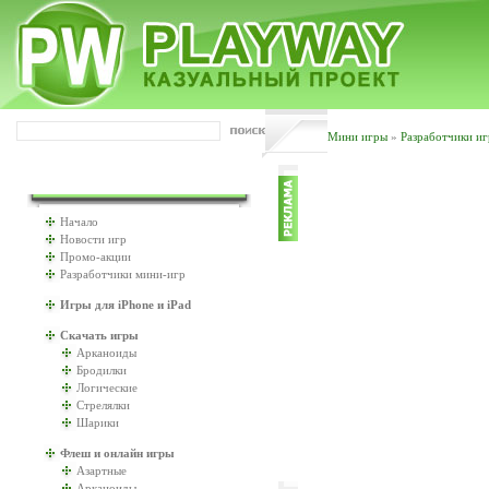
Мини игры
»
Разработчики иг
ИГРАТЬ БУДЕМ?
Начало
Новости игр
Промо-акции
Разработчики мини-игр
Игры для iPhone и iPad
Скачать игры
Арканоиды
Бродилки
Логические
Стрелялки
Шарики
Флеш и онлайн игры
Азартные
Арканоиды