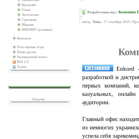
Бродилки
Гонки
: Компания 
Разработчики игр
Логические
Стрелялки
автор:
Tinka
| 17 сентября 2010 | Пр
Шарики
MMORPG (ролевые)
Контакты
Популярные игры
Ком
Наши друзья
Расширенный поиск
RSS 2.0
Twitter
Enkord 
разработкой и дистри
ЕЩЁ ИГР?
первых компаний, ко
казуальных, онлай
Загрузка...
аудитории.
Главный офис находит
из немногих украинск
успела себя зарекоме