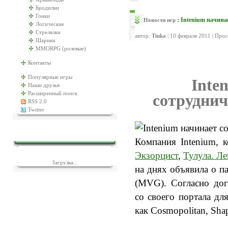
Бродилки
Гонки
: Intenium начина
Новости игр
Логические
Стрелялки
автор:
Tinka
| 10 февраля 2011 | Про
Шарики
MMORPG (ролевые)
Контакты
Популярные игры
Inte
Наши друзья
Расширенный поиск
сотруднич
RSS 2.0
Twitter
ЕЩЁ ИГР?
Компания Intenium, к
Экзорцист
,
Тулула. Ле
Загрузка...
на днях объявила о пар
(MVG). Согласно дог
со своего портала дл
как Cosmopolitan, Shap