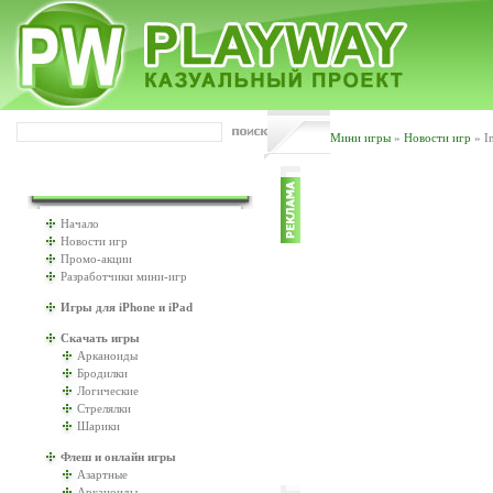
Мини игры
»
Новости игр
» I
ИГРАТЬ БУДЕМ?
Начало
Новости игр
Промо-акции
Разработчики мини-игр
Игры для iPhone и iPad
Скачать игры
Арканоиды
Бродилки
Логические
Стрелялки
Шарики
Флеш и онлайн игры
Азартные
Арканоиды