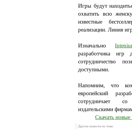
Игры будут находитьс
охватить всю женск
известные бестсел
реализации. Линия иг
Изначально
Inteni
разработчика игр 
сотрудничество по
доступными.
Напомним, что ко
европейский разра
сотрудничает со 
издательскими фирмам
Скачать новые 
Другие новости по теме: