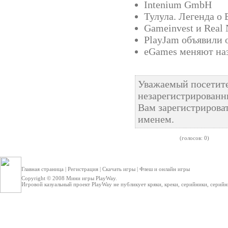
Intenium GmbH
Тулула. Легенда о 
Gameinvest и Real
PlayJam объявили 
eGames меняют на
Уважаемый посетите
незарегистрированн
Вам зарегистрироват
именем.
(голосов: 0)
Главная страница
|
Регистрация
|
Скачать игры
|
Флеш и онлайн игры
Copyright © 2008
Мини игры
PlayWay.
Игровой казуальный проект PlayWay не публикует кряки, креки, серийники, серийные 