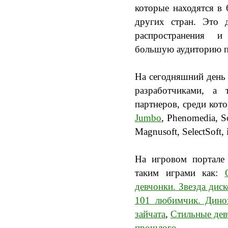
которые находятся в 
других стран. Это 
распространения и
большую аудиторию п
На сегодняшний день
разработчиками, а
партнеров, среди кот
Jumbo
, Phenomedia, S
Magnusoft, SelectSoft,
На игровом портале 
таким играми как:
девчонки. Звезда диск
101 любимчик. Дино
зайчата
,
Стильные дев
прошлого
.