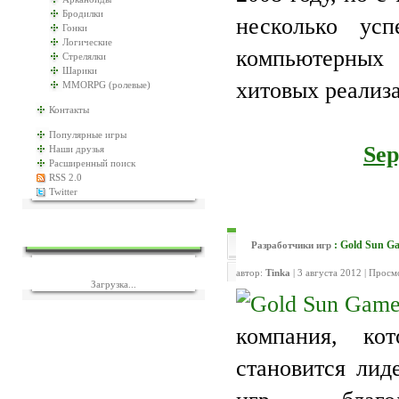
Бродилки
несколько ус
Гонки
Логические
компьютерных 
Стрелялки
Шарики
хитовых реализ
MMORPG (ролевые)
Контакты
Популярные игры
Sep
Наши друзья
Расширенный поиск
RSS 2.0
Twitter
ЕЩЁ ИГР?
:
Gold Sun G
Разработчики игр
автор:
Tinka
| 3 августа 2012 | Прос
Загрузка...
компания, кот
становится лид