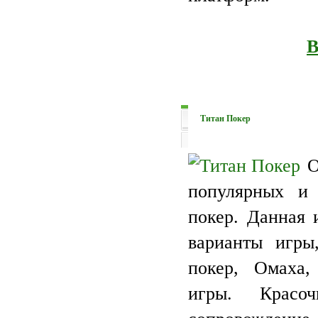
B
Титан Покер
популярных и 
покер. Данная 
варианты игры
покер, Омаха,
игры. Красоч