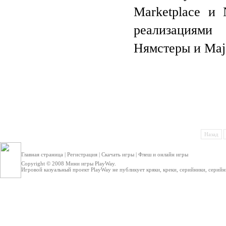
Marketplace и 
реализациям
Нямстеры и Maje
Назад
Главная страница
|
Регистрация
|
Скачать игры
|
Флеш и онлайн игры
Copyright © 2008
Мини игры
PlayWay.
Игровой казуальный проект PlayWay не публикует кряки, креки, серийники, серийные 