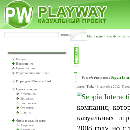
Мини игры
»
Разработчики иг
ИГРАТЬ БУДЕМ?
Начало
Новости игр
Промо-акции
Разработчики мини-игр
:
Seppia Inter
Разработчики игр
Игры для iPhone и iPad
автор:
Tinka
| 6 сентября 2012 | Про
Скачать игры
Арканоиды
Бродилки
Логические
компания, кото
Стрелялки
Шарики
казуальных иг
Флеш и онлайн игры
Азартные
2008 году, но с
Арканоиды