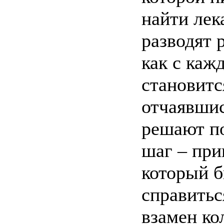
найти лек
разводят 
как с каж
становитс
отчаявшис
решают по
шаг – при
который б
справитьс
взамен ко