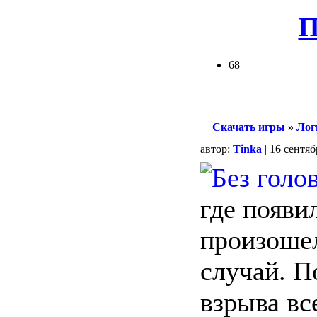
П
68
Скачать игры
»
Лог
автор:
Tinka
| 16 сентяб
где появи
произоше
случай. П
взрыва вс