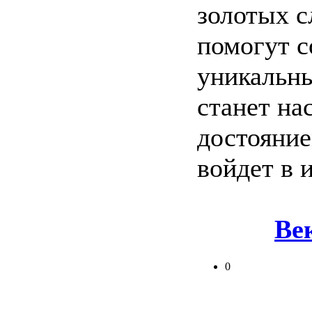
золотых с
помогут с
уникальны
станет на
достояние
войдет в 
Ве
0