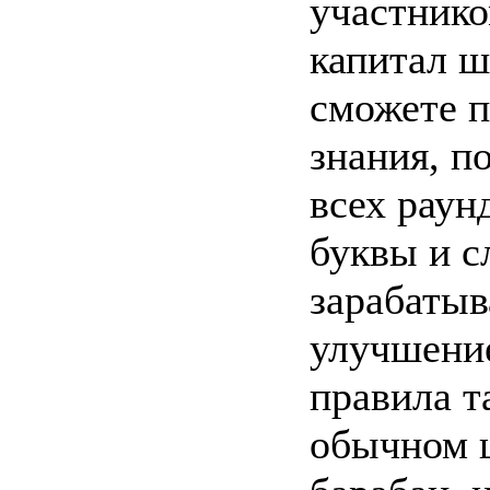
участнико
капитал ш
сможете п
знания, п
всех раун
буквы и с
зарабатыв
улучшение
правила та
обычном ш