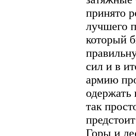
принято р
лучшего п
который б
правильн
сил и в и
армию пр
одержать 
так прост
предстоит
Горы и ле