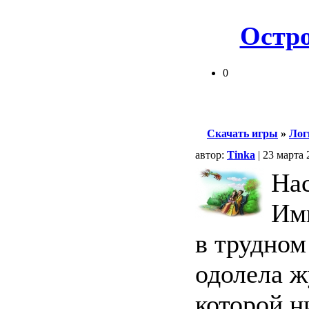
Остро
0
Скачать игры
»
Лог
автор:
Tinka
| 23 марта 
На
Имп
в трудном
одолела ж
которой н