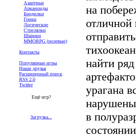
Азартные
на побере
Арканоиды
Бродилки
Гонки
отличной
Логические
Стрелялки
отправить
Шарики
MMORPG (ролевые)
тихоокеан
Контакты
найти ряд
Популярные игры
Наши друзья
артефакто
Расширенный поиск
RSS 2.0
Twitter
урагана в
Ещё игр?
нарушены,
в полура
Загрузка...
состоянии