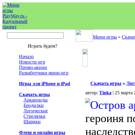
Мини игры
»
Скача
Играть будем?
Начало
Новости игр
Промо-акции
Разработчики мини-игр
Скачать игры
»
Лог
Игры для iPhone и iPad
автор:
Tinka
| 25 марта 
Скачать игры
Арканоиды
Бродилки
Логические
героиня п
Стрелялки
Шарики
наследств
Флеш и онлайн игры