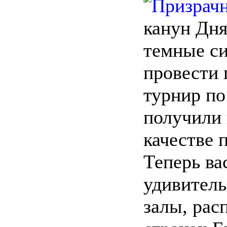
канун Дня
темные с
провести
турнир по
получили
качестве 
Теперь ва
удивител
залы, рас