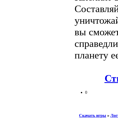
Составляй
уничтожай
вы сможет
справедли
планету е
Ст
0
Скачать игры
»
Лог