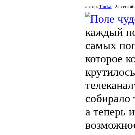
автор:
Tinka
| 22 сентя
каждый по
самых по
которое к
крутилось
телеканал
собирало 
а теперь и
возможнос