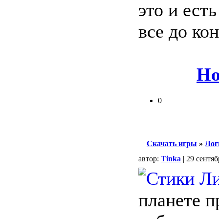
это и ест
все до кон
Но
0
Скачать игры
»
Лог
автор:
Tinka
| 29 сентяб
планете п