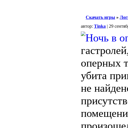
Скачать игры
»
Лог
автор:
Tinka
| 29 сентяб
гастролей
оперных т
убита при
не найдено
присутств
помещении
произоше