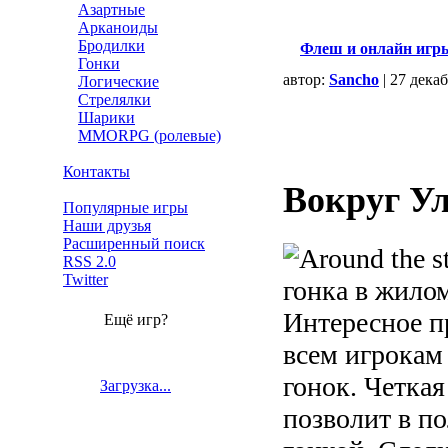
Азартные
Арканоиды
Бродилки
Флеш и онлайн игр
Гонки
автор:
Sancho
| 27 дека
Логические
Стрелялки
Шарики
MMORPG (ролевые)
Контакты
Вокруг У
Популярные игры
Наши друзья
Расширенный поиск
RSS 2.0
Twitter
гонка в жило
Интересное п
Ещё игр?
всем игрокам
гонок. Четкая
Загрузка...
позволит в п