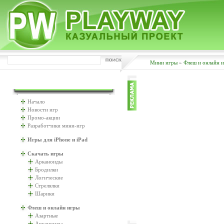
Мини игры
»
Флеш и онлайн 
ИГРАТЬ БУДЕМ?
Начало
Новости игр
Промо-акции
Разработчики мини-игр
Игры для iPhone и iPad
Скачать игры
Арканоиды
Бродилки
Логические
Стрелялки
Шарики
Флеш и онлайн игры
Азартные
Арканоиды