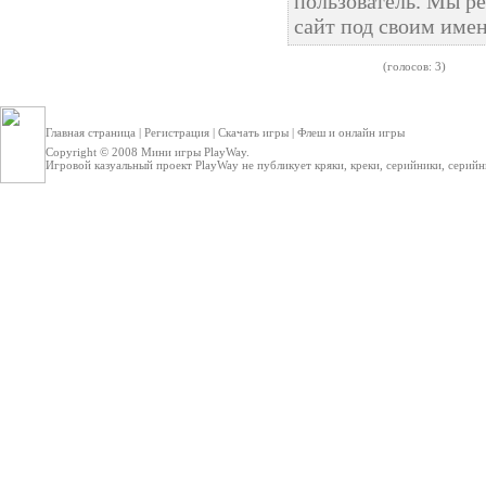
пользователь. Мы р
сайт под своим име
(голосов: 3)
Главная страница
|
Регистрация
|
Скачать игры
|
Флеш и онлайн игры
Copyright © 2008
Мини игры
PlayWay.
Игровой казуальный проект PlayWay не публикует кряки, креки, серийники, серийные 