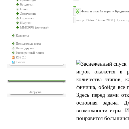
Бродилки
Гонки
Флеш и онлайн игры
»
Бродилки
Логические
Стрелялки
автор:
Tinka
| 14 мая 2008 | Просмот
Шарики
MMORPG (ролевые)
Контакты
Популярные игры
Наши друзья
Расширенный поиск
RSS 2.0
Twitter
игрок окажется в р
ЕЩЁ ИГР?
количества этапов,
финиша, обойдя все 
Загрузка...
Здесь перед вами от
основная задача. Д
возможности игры. Ин
понравится большинст