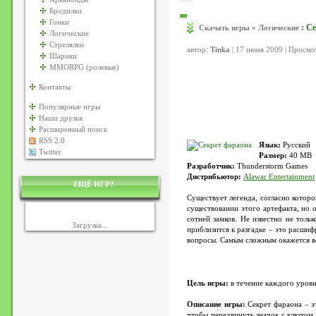
Бродилки
Гонки
: С
Скачать игры
»
Логические
Логические
Стрелялки
автор:
Tinka
| 17 июня 2009 | Просмо
Шарики
MMORPG (ролевые)
Контакты
Популярные игры
Наши друзья
Расширенный поиск
RSS 2.0
Язык:
Русский
Twitter
Размер:
40 MB
Разработчик:
Thunderstorm Games
Дистрибьютор:
Alawar Entertainment
ЕЩЁ ИГР?
Существует легенда, согласно котор
существовании этого артефакта, но 
сотней замков. Не известно не толь
Загрузка...
приблизится к разгадке – это расшиф
вопросы. Самым сложным окажется во
Цель игры:
в течение каждого уровн
Описание игры:
Секрет фараона – э
чтобы передвинуть значок с ключом 