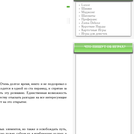
»
Luxor
»
Шашки
»
Маджонг
»
Шахматы
»
Преферанс
»
Zuma Deluxe
»
Короткие Нарды
»
Карточные Игры
»
Игры для девочек
ЧТО ПИШУТ ОБ ИГРАХ?
Очень долгое время, никто и не подозревал о
одится в одной из ста пирамид, и спрятан за
ать эту реликвию. Единственная возможность
честву отыскать разгадки на все интересующие
т на это открытие.
ных элементов, но также и освобождать путь,
но только собрав их в комбинацию из трех и