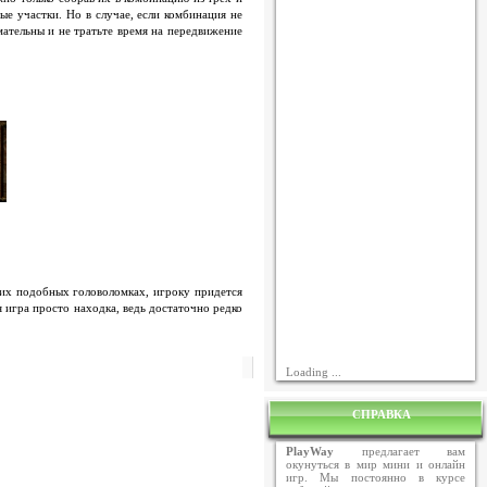
ые участки. Но в случае, если комбинация не
мательны и не тратьте время на передвижение
гих подобных головоломках, игроку придется
 игра просто находка, ведь достаточно редко
Loading ...
СПРАВКА
PlayWay
предлагает вам
окунуться в мир мини и онлайн
игр. Мы постоянно в курсе