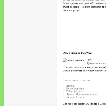
более одинаковых деталей. Создават
будет создана – на поле появятся т
шаров впустую.
Обзор игры от PlayWay:
(4/4)
Достаточно слож
очистить дорожку к замку, что поро
можно встретить логическую игру, 
Другие новости по теме:
Ацтека
Посох фараона
Тайна фараона
Лунтик. Пропавшие краски
Загадки Египта
Для того чтобы начать играть в Секр