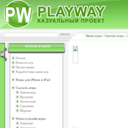
Мини игры
»
Скачать игры
»
ИГРАТЬ БУДЕМ?
Начало
Новости игр
Промо-акции
Разработчики мини-игр
Игры для iPhone и iPad
Скачать игры
Арканоиды
Бродилки
Логические
Стрелялки
Шарики
Флеш и онлайн игры
Азартные
Арканоиды