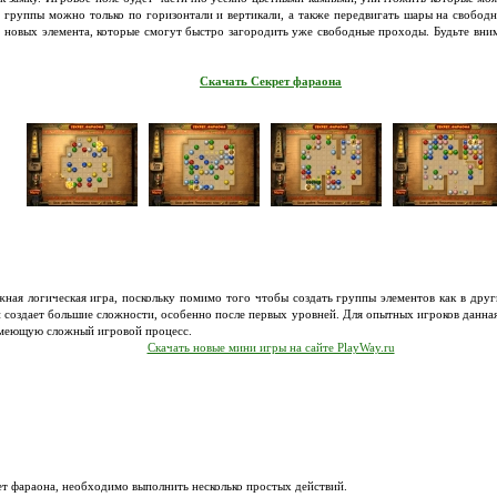
ь группы можно только по горизонтали и вертикали, а также передвигать шары на свободн
ри новых элемента, которые смогут быстро загородить уже свободные проходы. Будьте вни
Скачать Секрет фараона
ная логическая игра, поскольку помимо того чтобы создать группы элементов как в дру
й создает большие сложности, особенно после первых уровней. Для опытных игроков данная
имеющую сложный игровой процесс.
Скачать новые мини игры на сайте PlayWay.ru
ет фараона, необходимо выполнить несколько простых действий.