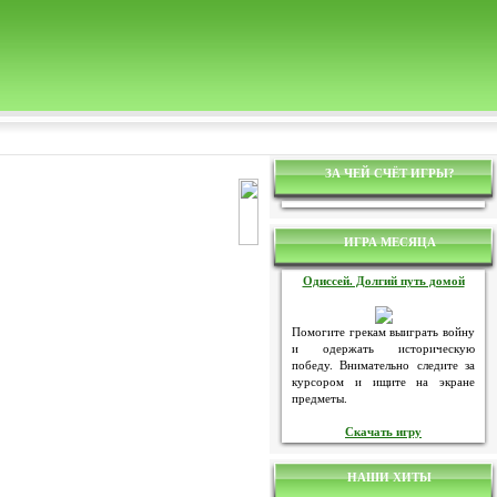
ЗА ЧЕЙ СЧЁТ ИГРЫ?
ИГРА МЕСЯЦА
Одиссей. Долгий путь домой
Помогите грекам выиграть войну
и одержать историческую
победу. Внимательно следите за
курсором и ищите на экране
предметы.
Скачать игру
НАШИ ХИТЫ