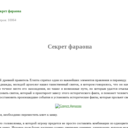
екрет фараона
тров: 10064
Секрет фараона
ой древний правитель Египта спрятал один из важнейших элементов правления в пирамиду. 
однажды, молодой археолог нашел таинственный свиток, в котором говорилось, что он нах
ко точное место его нахождения, но также и возможные пути, по которым удастся отыск
ровать свиток, который и приоткроет завесу этого исторического факта, и поможет челове
сстановить произошедшие события и установить исторические факты, которые прольют све
я, необходимо переместить ключ к замку.
то головоломка, в которой игроку придется не просто составлять комбинации из одноцвет
к замку. Игровое поле будет частично усеяно цветными камнями, уничтожить которые мож