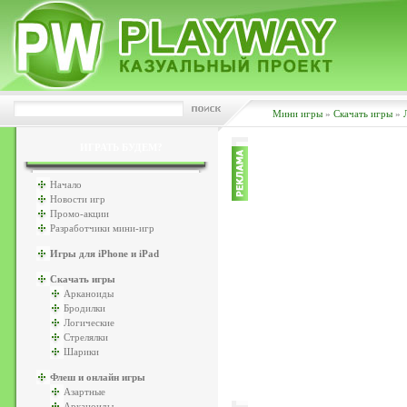
Мини игры
»
Скачать игры
»
ИГРАТЬ БУДЕМ?
Начало
Новости игр
Промо-акции
Разработчики мини-игр
Игры для iPhone и iPad
Скачать игры
Арканоиды
Бродилки
Логические
Стрелялки
Шарики
Флеш и онлайн игры
Азартные
Арканоиды