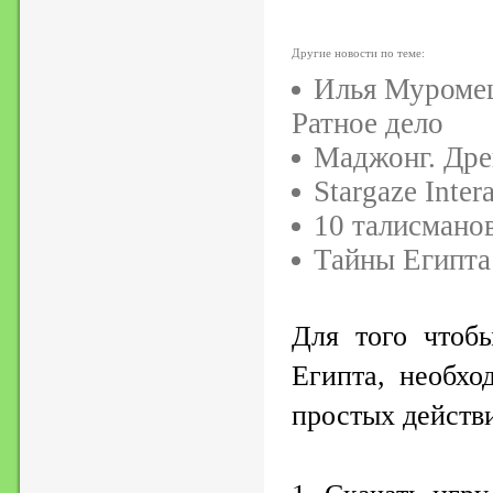
Другие новости по теме:
Илья Муромец
Ратное дело
Маджонг. Дре
Stargaze Inter
10 талисмано
Тайны Египта
Для того чтобы
Египта, необхо
простых действ