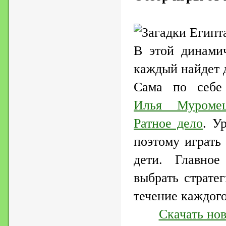
В этой динами
каждый найдет д
Сама по себе 
Илья Муромец
Ратное дело
. У
поэтому играть
дети. Главно
выбрать страте
течение каждого
Скачать но