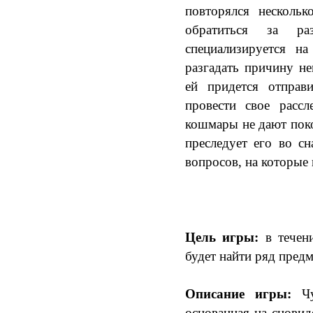
повторялся несколь
обратиться за ра
специализируется н
разгадать причину н
ей придется отправ
провести свое расс
кошмары не дают поко
преследует его во с
вопросов, на которые 
Цель игры:
в течени
будет найти ряд пред
Описание игры:
Чу
основанная на сновид