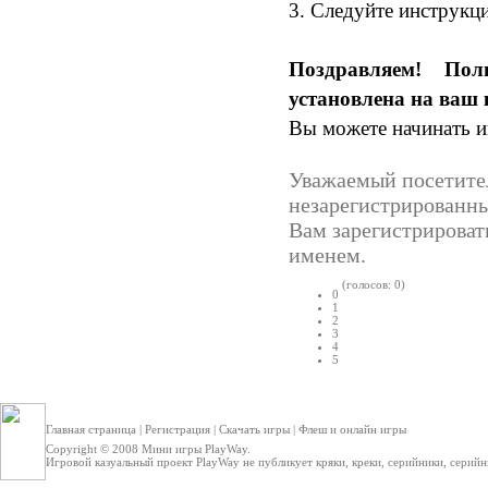
3. Следуйте инструкц
Поздравляем! По
установлена на ваш
Вы можете начинать и
Уважаемый посетител
незарегистрированн
Вам зарегистрироват
именем.
(голосов: 0)
0
1
2
3
4
5
Главная страница
|
Регистрация
|
Скачать игры
|
Флеш и онлайн игры
Copyright © 2008
Мини игры
PlayWay.
Игровой казуальный проект PlayWay не публикует кряки, креки, серийники, серийные 