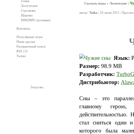
Гонки
: Ч
Скачать игры
»
Логические
Логические
Стрелялки
автор:
Tinka
| 20 июля 2011 | Просмо
Шарики
MMORPG (ролевые)
Контакты
Популярные игры
Наши друзья
Расширенный поиск
RSS 2.0
Twitter
Язык:
Р
Размер:
98.9 MB
ЕЩЁ ИГР?
Разработчик:
Turbo
Дистрибьютор:
Alawa
Загрузка...
Сны – это паралле
главному герою
действительностью. 
стал сниться один и
которого была мале