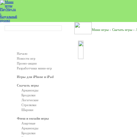
Мини игры
»
Скачать игры
»
ИГРАТЬ БУДЕМ?
Начало
Новости игр
Промо-акции
Разработчики мини-игр
Игры для iPhone и iPad
Скачать игры
Арканоиды
Бродилки
Логические
Стрелялки
Шарики
Флеш и онлайн игры
Азартные
Арканоиды
Бродилки