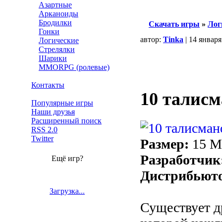
Азартные
Арканоиды
Бродилки
Скачать игры
»
Лог
Гонки
автор:
Tinka
| 14 января
Логические
Стрелялки
Шарики
MMORPG (ролевые)
Контакты
10 талисм
Популярные игры
Наши друзья
Расширенный поиск
RSS 2.0
Twitter
Размер:
15 
Разработчик
Ещё игр?
Дистрибьют
Загрузка...
Существует др