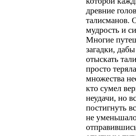
которой кажды
древние голо
талисманов. 
мудрость и си
Многие путеш
загадки, даб
отыскать тал
просто теряла
множества н
кто сумел ве
неудачи, но 
постигнуть в
не уменьшало
отправившись