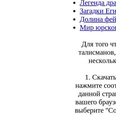
Легенда др
Загадки Ег
Долина фе
Мир юрског
Для того ч
талисманов
нескольк
1. Скачат
нажмите соо
данной стра
вашего брауз
выберите "Со