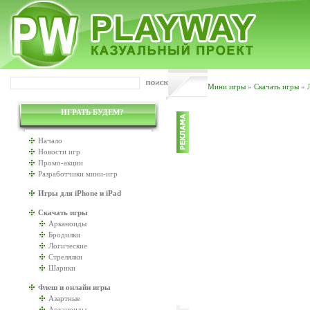
Мини игры
»
Скачать игры
»
ИГРАТЬ БУДЕМ?
Начало
Новости игр
Промо-акции
Разработчики мини-игр
Игры для iPhone и iPad
Скачать игры
Арканоиды
Бродилки
Логические
Стрелялки
Шарики
Флеш и онлайн игры
Азартные
Арканоиды