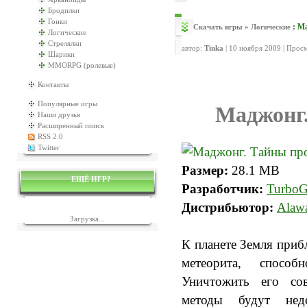
Бродилки
Гонки
: М
Скачать игры
»
Логические
Логические
Стрелялки
автор:
Tinka
| 10 ноября 2009 | Прос
Шарики
MMORPG (ролевые)
Контакты
Популярные игры
Маджонг
Наши друзья
Расширенный поиск
RSS 2.0
Twitter
Размер:
28.1 MB
ЕЩЁ ИГР?
Разработчик:
Turbo
Дистрибьютор:
Alawa
Загрузка...
К планете Земля приб
метеорита, способ
Уничтожить его сов
методы будут неде