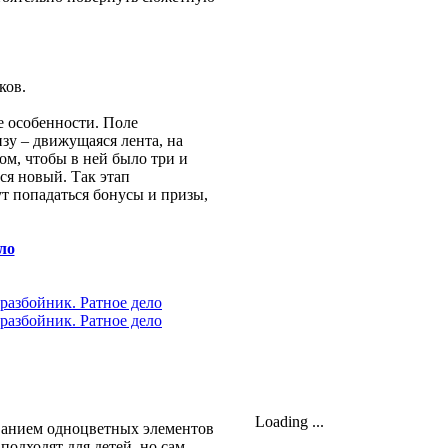
ков.
е особенности. Поле
зу – движущаяся лента, на
ом, чтобы в ней было три и
ся новый. Так этап
ут попадаться бонусы и призы,
ло
Loading ...
ованием одноцветных элементов
подходят для детей, но сам