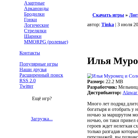
Азартные
Арканоиды
Бродилки
Скачать игры
»
Лог
Гонки
автор:
Tinka
| 3 июля 2
Логические
Стрелялки
Шарики
MMORPG (ролевые)
Контакты
Илья Муром
Популярные игры
Наши друзья
Расширенный поиск
RSS 2.0
Размер:
22.2 MB
Twitter
Разработчик:
Мельниц
Дистрибьютор:
Alawar 
Ещё игр?
Много лет подряд длит
богатыря и отобрать у 
ночью за маршрутом мол
Загрузка...
ночью, он таки привел 
героев ждет нелегкая с
только разгадав которы
персонажей, вы познак