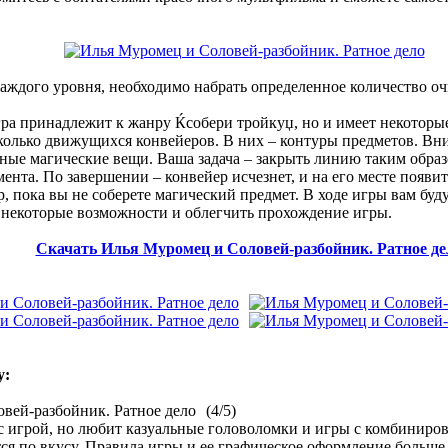
аждого уровня, необходимо набрать определенное количество оч
ра принадлежит к жанру Ќсобери тройкуџ, но и имеет некоторы
колько движущихся конвейеров. В них – контуры предметов. Вни
зные магические вещи. Ваша задача – закрыть линию таким образ
ента. По завершении – конвейер исчезнет, и на его месте появит
р, пока вы не соберете магический предмет. В ходе игры вам буд
некоторые возможности и облегчить прохождение игры.
Скачать Илья Муромец и Соловей-разбойник. Ратное де
y:
(4/5)
м с игрой, но любит казуальные головоломки и игры с комбинир
тся по вкусу. Правила игры и ее графическое оформление больше 