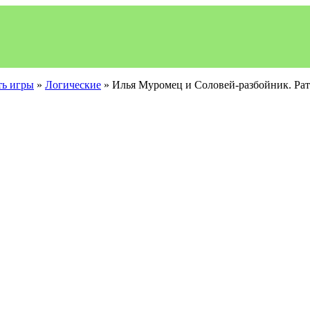
ть игры
»
Логические
» Илья Муромец и Соловей-разбойник. Рат