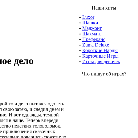
Наши хиты
»
Luxor
»
Шашки
»
Маджонг
»
Шахматы
»
Преферанс
»
Zuma Deluxe
»
Короткие Нарды
»
Карточные Игры
ое дело
»
Игры для девочек
Что пишут об играх?
ой то и дело пытался одолеть
л свою затею, и следил днем и
ние. И вот однажды, темной
лся в чаще. Теперь впереди
ество нелегких головоломок,
ые приключения сказочных
стоятельно повернуть сюжетную