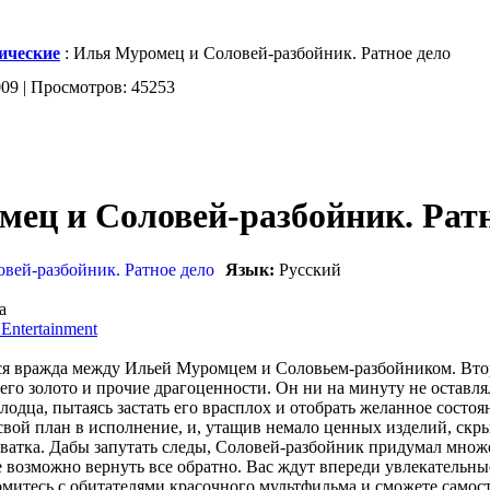
ические
: Илья Муромец и Соловей-разбойник. Ратное дело
009 | Просмотров: 45253
ец и Соловей-разбойник. Ратн
Язык:
Русский
а
Entertainment
ся вражда между Ильей Муромцем и Соловьем-разбойником. Втор
него золото и прочие драгоценности. Он ни на минуту не оставля
одца, пытаясь застать его врасплох и отобрать желанное состоя
свой план в исполнение, и, утащив немало ценных изделий, скры
хватка. Дабы запутать следы, Соловей-разбойник придумал множ
е возможно вернуть все обратно. Вас ждут впереди увлекательн
омитесь с обитателями красочного мультфильма и сможете само