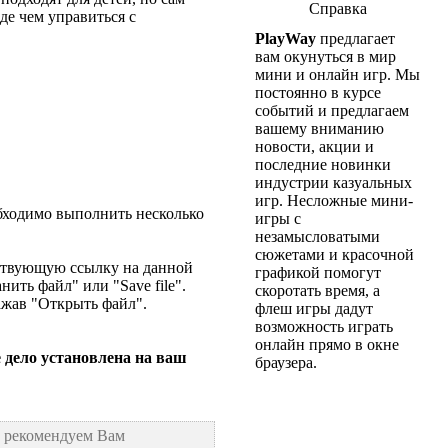
Справка
де чем управиться с
PlayWay
предлагает
вам окунуться в мир
мини и онлайн игр. Мы
постоянно в курсе
событий и предлагаем
вашему вниманию
новости, акции и
последние новинки
индустрии казуальных
игр. Несложные мини-
обходимо выполнить несколько
игры с
незамысловатыми
сюжетами и красочной
тствующую ссылку на данной
графикой помогут
ить файл" или "Save file".
скоротать время, а
нажав "Открыть файл".
флеш игры дадут
возможность играть
онлайн прямо в окне
 дело установлена на ваш
браузера.
ы рекомендуем Вам