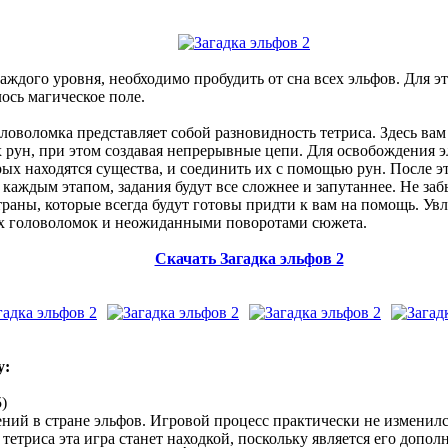
аждого уровня, необходимо пробудить от сна всех эльфов. Для 
ось магическое поле.
ловоломка представляет собой разновидность тетриса. Здесь вам
 рун, при этом создавая непрерывные цепи. Для освобождения э
орых находятся существа, и соединить их с помощью рун. После э
каждым этапом, задания будут все сложнее и запутаннее. Не заб
раны, которые всегда будут готовы придти к вам на помощь. Увл
х головоломок и неожиданными поворотами сюжета.
Скачать Загадка эльфов 2
y:
5)
ий в стране эльфов. Игровой процесс практически не изменилс
тетриса эта игра станет находкой, поскольку является его допол