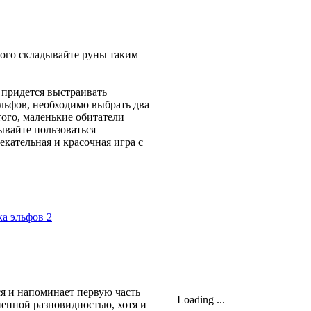
этого складывайте руны таким
 придется выстраивать
льфов, необходимо выбрать два
того, маленькие обитатели
ывайте пользоваться
екательная и красочная игра с
я и напоминает первую часть
Loading ...
ненной разновидностью, хотя и