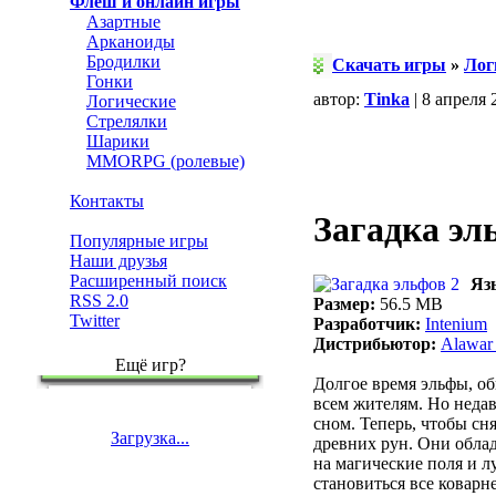
Флеш и онлайн игры
Азартные
Арканоиды
Бродилки
Скачать игры
»
Лог
Гонки
автор:
Tinka
| 8 апреля 
Логические
Стрелялки
Шарики
MMORPG (ролевые)
Контакты
Загадка эл
Популярные игры
Наши друзья
Расширенный поиск
Яз
RSS 2.0
Размер:
56.5 MB
Twitter
Разработчик:
Intenium
Дистрибьютор:
Alawar 
Ещё игр?
Долгое время эльфы, об
всем жителям. Но недав
сном. Теперь, чтобы сн
Загрузка...
древних рун. Они обла
на магические поля и л
становиться все коварн