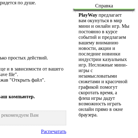
ридется по душе.
Справка
PlayWay
предлагает
вам окунуться в мир
мини и онлайн игр. Мы
постоянно в курсе
событий и предлагаем
вашему вниманию
новости, акции и
последние новинки
лько простых действий.
индустрии казуальных
игр. Несложные мини-
це и в зависимости от вашего
игры с
ve file".
незамысловатыми
нажав "Открыть файл".
сюжетами и красочной
графикой помогут
скоротать время, а
 ваш компьютер.
флеш игры дадут
возможность играть
онлайн прямо в окне
браузера.
ы рекомендуем Вам
Распечатать