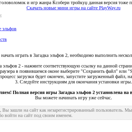
головоломок и игр жанра Ќсобери тройкуџ данная версия тоже п
Скачать новые мини игры на сайте PlayWay.ru
:
е эльфов
вств
 начать играть в Загадка эльфов 2, необходимо выполнить неско
ка эльфов 2 - нажмите соответствующую ссылку на данной страни
раузера в появившемся оконе выберите "Сохранить файл" или "Sa
 процесс загрузки будет окончен, запустите загруженный файл, 
3. Следуйте инструкциям для окончания установки игры.
ляем! Полная версия игры Загадка эльфов 2 установлена на
Вы можете начинать игру уже сейчас.
, Вы зашли на сайт как незарегистрированный пользователь. М
бо войти на сайт под своим именем.