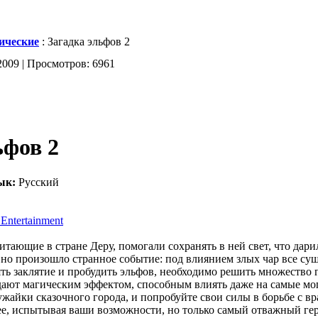
ические
: Загадка эльфов 2
2009 | Просмотров: 6961
ьфов 2
ык:
Русский
Entertainment
итающие в стране Деру, помогали сохранять в ней свет, что дар
но произошло странное событие: под влиянием злых чар все су
ять заклятие и пробудить эльфов, необходимо решить множество
дают магическим эффектом, способным влиять даже на самые мог
ужайки сказочного города, и попробуйте свои силы в борьбе с в
ее, испытывая ваши возможности, но только самый отважный гер