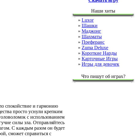
Скачать игру
Наши хиты
»
Luxor
»
Шашки
»
Маджонг
»
Шахматы
»
Преферанс
»
Zuma Deluxe
»
Короткие Нарды
»
Карточные Игры
»
Игры для девочек
Что пишут об играх?
ило спокойствие и гармонию
щества просто уснули крепким
 головоломок с использованием
учие силы зла. Отправляйтесь
рагом. С каждым разом он будет
ой, сможет справиться с