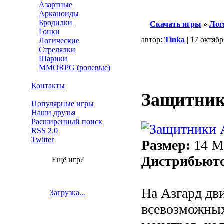
Азартные
Арканоиды
Бродилки
Скачать игры
»
Лог
Гонки
автор:
Tinka
| 17 октябр
Логические
Стрелялки
Шарики
MMORPG (ролевые)
Контакты
Защитник
Популярные игры
Наши друзья
Расширенный поиск
RSS 2.0
Twitter
Размер:
14 
Дистрибьют
Ещё игр?
На Азгард дв
Загрузка...
всевозможны