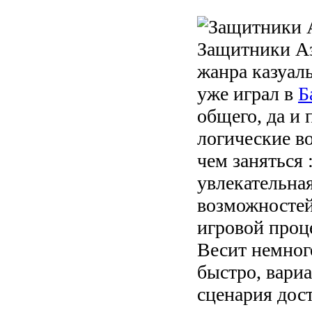
Защитники Азг
жанра казуаль
уже играл в
Б
общего, да и 
логические в
чем заняться 
увлекательна
возможностей
игровой проце
Весит немног
быстро, вариа
сценария дос