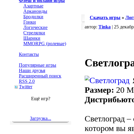
Флеш и онлайн игры
Азартные
Арканоиды
Бродилки
Скачать игры
»
Лог
Гонки
автор:
Tinka
| 25 декаб
Логические
Стрелялки
Шарики
MMORPG (ролевые)
Контакты
Светлогр
Популярные игры
Наши друзья
Расширенный поиск
RSS 2.0
Twitter
Размер:
20 
Дистрибьют
Ещё игр?
Светлоград – 
Загрузка...
котором вы я