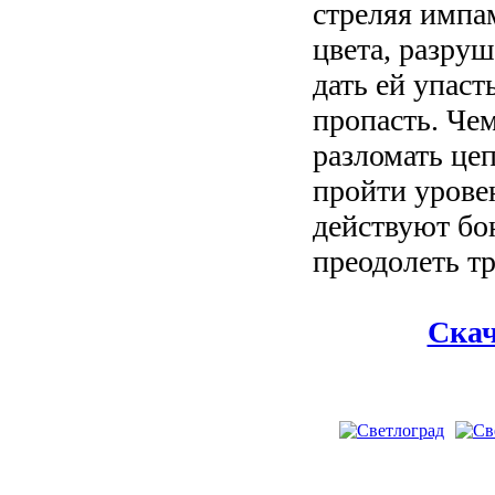
стреляя импа
цвета, разруш
дать ей упаст
пропасть. Че
разломать це
пройти уровен
действуют б
преодолеть т
Скач