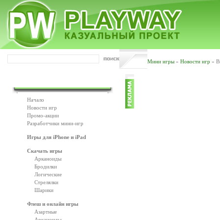
Мини игры
»
Новости игр
» В
ИГРАТЬ БУДЕМ?
Начало
Новости игр
Промо-акции
Разработчики мини-игр
Игры для iPhone и iPad
Скачать игры
Арканоиды
Бродилки
Логические
Стрелялки
Шарики
Флеш и онлайн игры
Азартные
Арканоиды