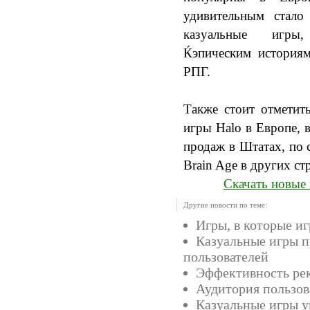
удивительным стало
казуальные игры,
Ќэпическим историям
РПГ.
Также стоит отметит
игры Halo в Европе, 
продаж в Штатах, по
Brain Age в других ст
Скачать новые 
Другие новости по теме:
Игры, в которые 
Казуальные игры 
пользователей
Эффективность рек
Аудитория пользов
Казуальные игры у