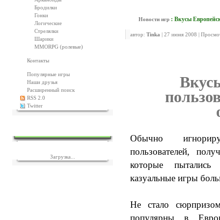
Бродилки
Гонки
: Вкусы Европейс
Новости игр
Логические
Стрелялки
автор:
Tinka
| 27 июня 2008 | Просмо
Шарики
MMORPG (ролевые)
Контакты
Популярные игры
Вкус
Наши друзья
Расширенный поиск
пользов
RSS 2.0
Twitter
ЕЩЁ ИГР?
Обычно игнориру
пользователей, полу
Загрузка...
которые пытались
казуальные игры боль
Не стало сюрпризо
популярны в Евро