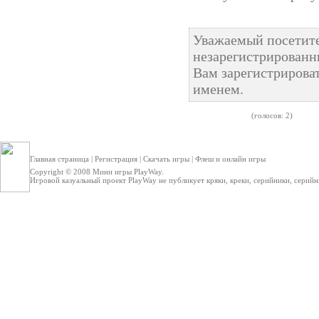
Уважаемый посетите
незарегистрированн
Вам зарегистрироват
именем.
(голосов: 2)
Главная страница
|
Регистрация
|
Скачать игры
|
Флеш и онлайн игры
Copyright © 2008
Мини игры
PlayWay.
Игровой казуальный проект PlayWay не публикует кряки, креки, серийники, серийные 