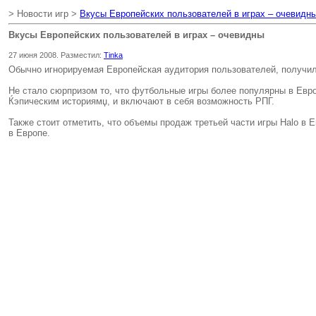
> Новости игр >
Вкусы Европейских пользователей в играх – очевидн
Вкусы Европейских пользователей в играх – очевидны
27 июня 2008. Разместил:
Tinka
Обычно игнорируемая Европейская аудитория пользователей, получила
Не стало сюрпризом то, что футбольные игры более популярны в Евро
Ќэпическим историямџ, и включают в себя возможность РПГ.
Также стоит отметить, что объемы продаж третьей части игры Halo в 
в Европе.