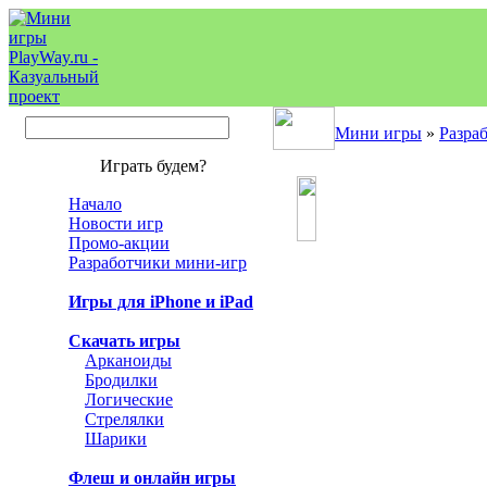
Мини игры
»
Разра
Играть будем?
Начало
Новости игр
Промо-акции
Разработчики мини-игр
Игры для iPhone и iPad
Скачать игры
Арканоиды
Бродилки
Логические
Стрелялки
Шарики
Флеш и онлайн игры