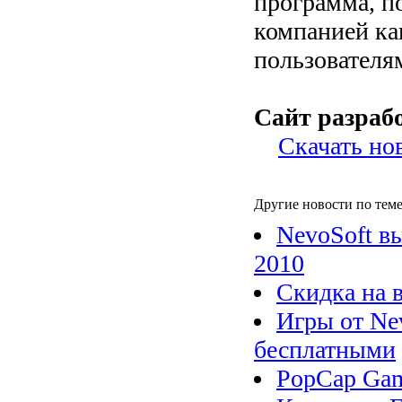
программа, по
компанией ка
пользователя
Сайт разраб
Скачать но
Другие новости по теме
NevoSoft в
2010
Скидка на в
Игры от Ne
бесплатными
PopCap Ga