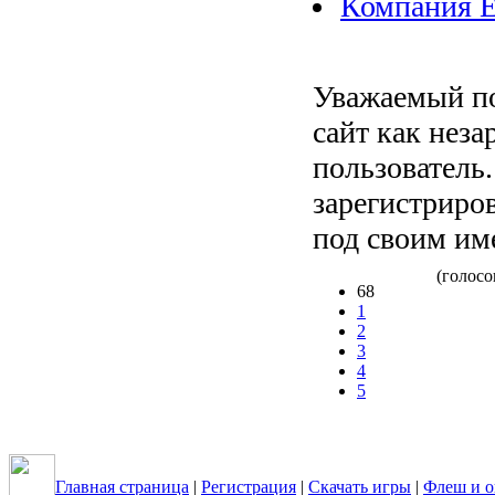
Компания E
Уважаемый по
сайт как нез
пользователь
зарегистриров
под своим им
(голосов
68
1
2
3
4
5
Главная страница
|
Регистрация
|
Скачать игры
|
Флеш и о