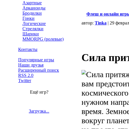
Азартные
Арканоиды
Бродилки
Флеш и онлайн игр
Гонки
автор:
Tinka
| 29 февра
Логические
Стрелялки
Шарики
MMORPG (ролевые)
Контакты
Сила при
Популярные игры
Наши друзья
Расширенный поиск
RSS 2.0
Twitter
вам предстои
космического 
Ещё игр?
нужном напра
время. Земное
Загрузка...
вокруг планет