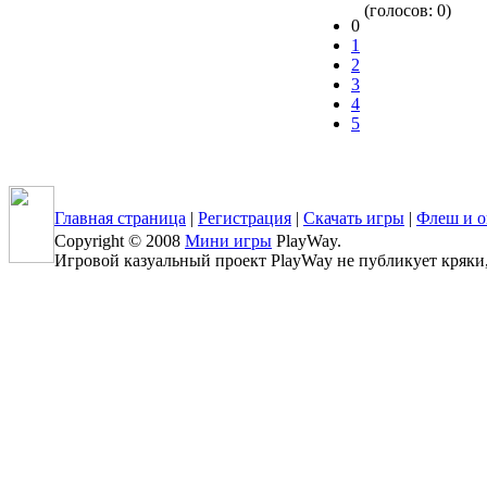
(голосов: 0)
0
1
2
3
4
5
Главная страница
|
Регистрация
|
Скачать игры
|
Флеш и о
Copyright © 2008
Мини игры
PlayWay.
Игровой казуальный проект PlayWay не публикует кряки, к