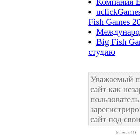
Компания E
uclickGame
Fish Games 2
Международ
Big Fish G
студию
Уважаемый п
сайт как нез
пользовател
зарегистриро
сайт под сво
(голосов: 11)