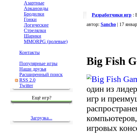
Азартные
Арканоиды
Бродилки
Разработчики игр
: 
Гонки
автор:
Sancho
| 17 янва
Логические
Стрелялки
Шарики
MMORPG (ролевые)
Контакты
Big Fish 
Популярные игры
Наши друзья
Расширенный поиск
RSS 2.0
Twitter
один из лиде
игр и преиму
Ещё игр?
распростране
компьютеров,
Загрузка...
игровых конс