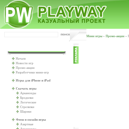
Мини игры
»
Промо-акции
» 
ИГРАТЬ БУДЕМ?
Начало
Новости игр
Промо-акции
Разработчики мини-игр
Игры для iPhone и iPad
Скачать игры
Арканоиды
Бродилки
Логические
Стрелялки
Шарики
Флеш и онлайн игры
Азартные
Арканоиды