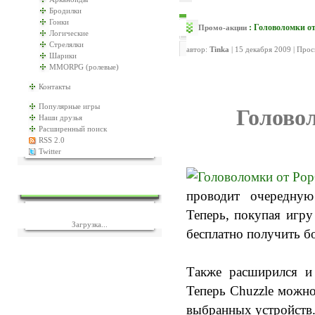
Бродилки
Гонки
: Головоломки о
Промо-акции
Логические
Стрелялки
автор:
Tinka
| 15 декабря 2009 | Про
Шарики
MMORPG (ролевые)
Контакты
Популярные игры
Голово
Наши друзья
Расширенный поиск
RSS 2.0
Twitter
ЕЩЁ ИГР?
проводит очередную
Теперь, покупая игр
Загрузка...
бесплатно получить б
Также расширился и 
Теперь Chuzzle можно
выбранных устройств