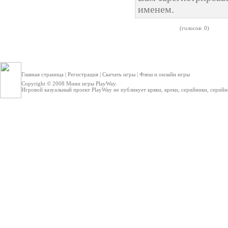
именем.
(голосов: 0)
Главная страница
|
Регистрация
|
Скачать игры
|
Флеш и онлайн игры
Copyright © 2008
Мини игры
PlayWay.
Игровой казуальный проект PlayWay не публикует кряки, креки, серийники, серийные 