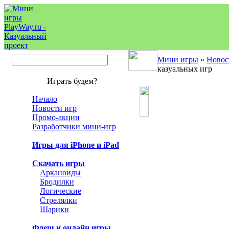
Мини игры
»
Новос
казуальных игр
Играть будем?
Начало
Новости игр
Промо-акции
Разработчики мини-игр
Игры для iPhone и iPad
Скачать игры
Арканоиды
Бродилки
Логические
Стрелялки
Шарики
Флеш и онлайн игры