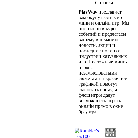
Справка
PlayWay
предлагает
вам окунуться в мир
мини и онлайн игр. Мы
постоянно в курсе
событий и предлагаем
вашему вниманию
новости, акции и
последние новинки
индустрии казуальных
игр. Несложные мини-
игры с
незамысловатыми
сюжетами и красочной
графикой помогут
скоротать время, а
флеш игры дадут
возможность играть
онлайн прямо в окне
браузера.