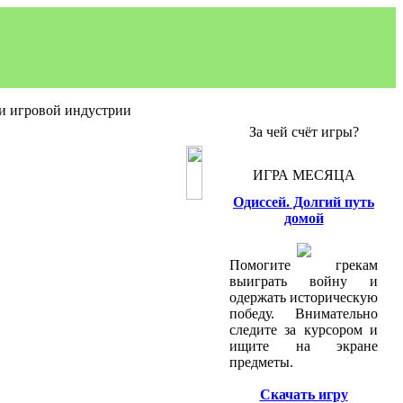
и игровой индустрии
За чей счёт игры?
ИГРА МЕСЯЦА
Одиссей. Долгий путь
домой
Помогите грекам
выиграть войну и
одержать историческую
победу. Внимательно
следите за курсором и
ищите на экране
предметы.
Скачать игру