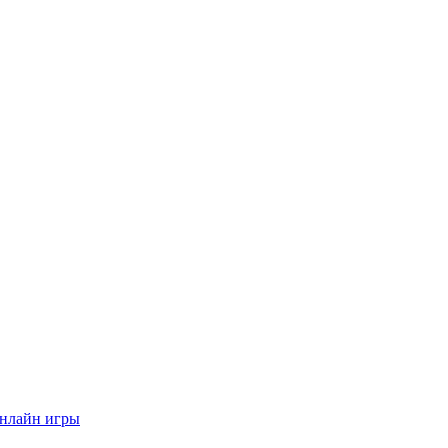
нлайн игры