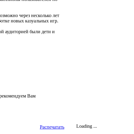
озможно через несколько лет
ботке новых казуальных игр.
ой аудиторией были дети и
 рекомендуем Вам
Loading ...
Распечатать