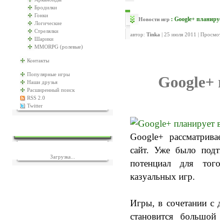
Бродилки
Гонки
: Google+ планиру
Новости игр
Логические
Стрелялки
автор:
Tinka
| 25 июля 2011 | Просмо
Шарики
MMORPG (ролевые)
Контакты
Популярные игры
Google+ 
Наши друзья
Расширенный поиск
RSS 2.0
Twitter
ЕЩЁ ИГР?
Google+ рассматрива
сайт. Уже было подт
Загрузка...
потенциал для тог
казуальных игр.
Игры, в сочетании с
становится большой