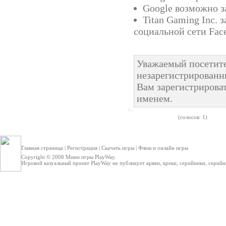
Google возможно з
Titan Gaming Inc. 
социальной сети Fac
Уважаемый посетите
незарегистрированн
Вам зарегистрироват
именем.
(голосов: 1)
Главная страница
|
Регистрация
|
Скачать игры
|
Флеш и онлайн игры
Copyright © 2008
Мини игры
PlayWay.
Игровой казуальный проект PlayWay не публикует кряки, креки, серийники, серийные 