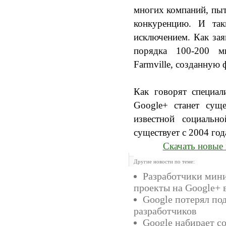
многих компаний, пы
конкуренцию. И так
исключением. Как зая
порядка 100-200 м
Farmville, созданную 
Как говорят специал
Google+ станет сущ
известной социальн
существует с 2004 год
Скачать новые 
Другие новости по теме:
Разработчики мини
проекты на Google+ в 
Google потерял по
разработчиков
Google набирает с