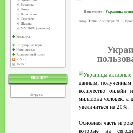
Бродилки
Гонки
: Украинцы актив
Новости игр
Логические
Стрелялки
автор:
Tinka
| 2 сентября 2010 | Про
Шарики
MMORPG (ролевые)
Контакты
Популярные игры
Укра
Наши друзья
Расширенный поиск
пользов
RSS 2.0
Twitter
ЕЩЁ ИГР?
данным, полученным р
количество онлайн и
Загрузка...
миллиона человек, а 
увеличиться на 20%.
Основная часть игрок
которые на сегод