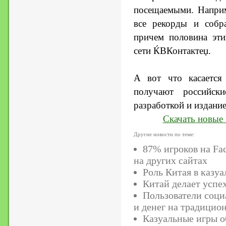
посещаемыми. Наприм
все рекорды и собр
причем половина эти
сети ЌВКонтактеџ.
А вот что касается
получают российск
разработкой и издани
Скачать новые 
Другие новости по теме:
87% игроков на Fa
на других сайтах
Роль Китая в казу
Китай делает успе
Пользователи соци
и денег на традицион
Казуальные игры о