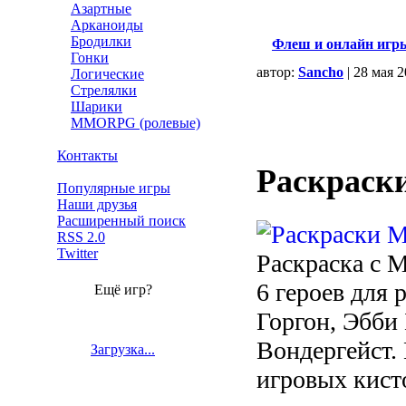
Азартные
Арканоиды
Бродилки
Флеш и онлайн игр
Гонки
автор:
Sancho
| 28 мая 
Логические
Стрелялки
Шарики
MMORPG (ролевые)
Контакты
Раскраск
Популярные игры
Наши друзья
Расширенный поиск
RSS 2.0
Twitter
Раскраска с 
6 героев для 
Ещё игр?
Горгон, Эбби
Вондергейст.
Загрузка...
игровых кисто