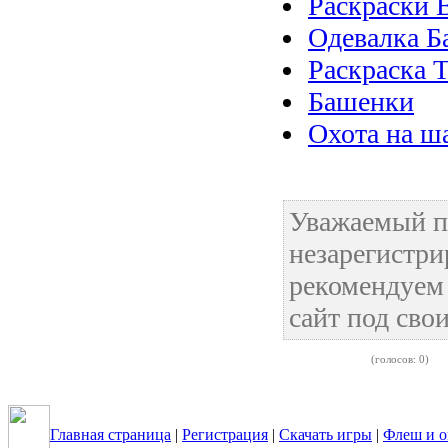
Раскраски 
Одевалка Б
Раскраска 
Башенки
Охота на ш
Уважаемый по
незарегистр
рекомендуем 
сайт под сво
(голосов: 0)
Главная страница
|
Регистрация
|
Скачать игры
|
Флеш и о