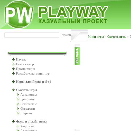
Мини игры
»
Скачать игры
»
ИГРАТЬ БУДЕМ?
Начало
Новости игр
Промо-акции
Разработчики мини-игр
Игры для iPhone и iPad
Скачать игры
Арканоиды
Бродилки
Логические
Стрелялки
Шарики
Флеш и онлайн игры
Азартные
Арканоиды