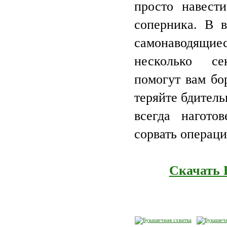
просто навест
соперника. В 
самонаводящ
несколько с
помогут вам бо
теряйте бдитель
всегда нагото
сорвать операц
Скачать 