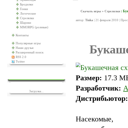
Бродилки
Гонки
: Бу
Скачать игры
»
Стрелялки
Логические
Стрелялки
автор:
Tinka
| 21 февраля 2010 | Про
Шарики
MMORPG (ролевые)
Контакты
Популярные игры
Букаше
Наши друзья
Расширенный поиск
RSS 2.0
Twitter
ЕЩЁ ИГР?
Размер:
17.3 M
Разработчик:
A
Загрузка...
Дистрибьютор:
Насекомые,