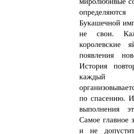
миролюбивые со
определяютс
Букашечной имп
не свои. Ка
королевские я
появления нов
История повто
каждый ра
организовывает
по спасению. 
выполнения эт
Самое главное 
и не допусти