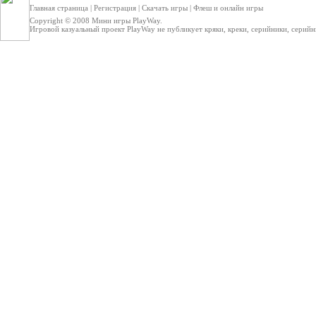
Главная страница
|
Регистрация
|
Скачать игры
|
Флеш и онлайн игры
Copyright © 2008
Мини игры
PlayWay.
Игровой казуальный проект PlayWay не публикует кряки, креки, серийники, серийные 