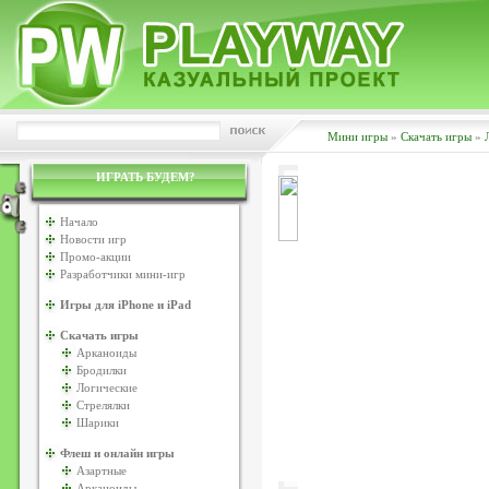
Мини игры
»
Скачать игры
»
ИГРАТЬ БУДЕМ?
Начало
Новости игр
Промо-акции
Разработчики мини-игр
Игры для iPhone и iPad
Скачать игры
Арканоиды
Бродилки
Логические
Стрелялки
Шарики
Флеш и онлайн игры
Азартные
Арканоиды