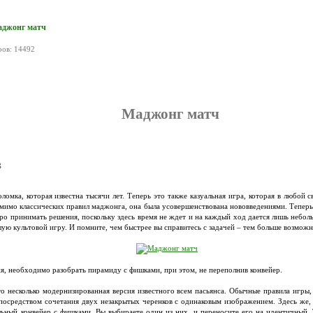
аджонг матч
ров: 14492
Маджонг матч
g
омка, которая известна тысячи лет. Теперь это также казуальная игра, которая в любой с
омимо классических правил маджонга, она была усовершенствована нововведениями. Тепер
ро принимать решения, поскольку здесь время не ждет и на каждый ход дается лишь небо
шую культовой игру. И помните, чем быстрее вы справитесь с задачей – тем больше возмож
я, необходимо разобрать пирамиду с фишками, при этом, не переполнив конвейер.
 несколько модернизированная версия известного всем пасьянса. Обычные правила игры,
посредством сочетания двух незакрытых черенков с одинаковым изображением. Здесь же, 
льный конвейер с фишками. Вы выбираете один из них, и переносите его на идентичный. 