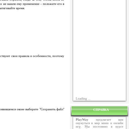
 но не нашли ему применение – положите его в
затягивайте время.
йствуют свои правила и особенности, поэтому
Loading ...
появившемся оконе выберите "Сохранить файл"
СПРАВКА
PlayWay
предлагает вам
окунуться в мир мини и онлайн
игр. Мы постоянно в курсе