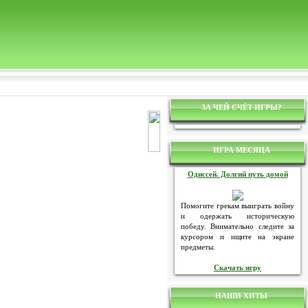
ЗА ЧЕЙ СЧЁТ ИГРЫ?
ИГРА МЕСЯЦА
Одиссей. Долгий путь домой
Помогите грекам выиграть войну
и одержать историческую
победу. Внимательно следите за
курсором и ищите на экране
предметы.
Скачать игру
НАШИ ХИТЫ