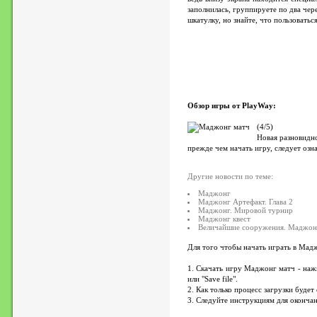
заполнилась, группируете по два чере
шкатулку, но знайте, что пользовать
Обзор игры от PlayWay:
(4/5)
Новая разновидно
прежде чем начать игру, следует озн
Другие новости по теме:
Маджонг
Маджонг Артефакт. Глава 2
Маджонг. Мировой турнир
Маджонг квест
Величайшие сооружения. Маджон
Для того чтобы начать играть в Мад
1. Скачать игру Маджонг матч - наж
или "Save file".
2. Как только процесс загрузки буде
3. Следуйте инструкциям для окончан