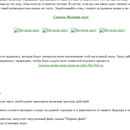
нка до тех пор, пока поле не останется чистым. В случае, если вы уже взяли один элемент,
ся такой возможностью можно не часто. Зарабатывайте очки, следите за уровнем жизни и не 
Скачать Маджонг матч
сть маджонга, которая будет интересна всем поклонникам этой настольной игры. Здесь де
акомиться с правилами, чтобы быть в курсе всех тонкостей игрового процесса.
Скачать новые мини игры на сайте PlayWay.ru
г
жонг матч, необходимо выполнить несколько простых действий.
мите соответствующую ссылку на данной странице и в зависимости от вашего браузера в 
т окончен, запустите загруженный файл, нажав "Открыть файл".
ия установки игры.