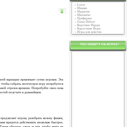
»
Luxor
»
Шашки
»
Маджонг
»
Шахматы
»
Преферанс
»
Zuma Deluxe
»
Короткие Нарды
»
Карточные Игры
»
Игры для девочек
ЧТО ПИШУТ ОБ ИГРАХ?
воей вариации привлекает сотни игроков. Эта
ь чтобы собрать логическую игру потребуется
льшой отрезок времени. Попробуйте свои силы
ностей получите в дальнейшем.
 предлагают игроку разобрать колону фишек,
вам придется действовать несколько быстрее,
Таким образом, следя за тем, чтобы лента не