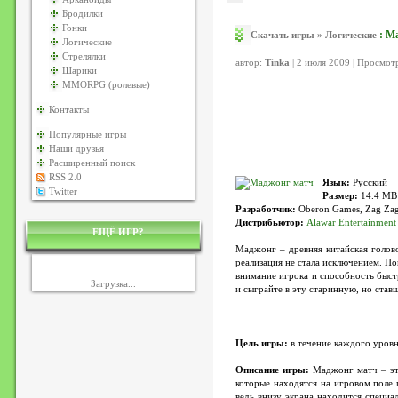
Бродилки
Гонки
: М
Скачать игры
»
Логические
Логические
Стрелялки
автор:
Tinka
| 2 июля 2009 | Просмот
Шарики
MMORPG (ролевые)
Контакты
Популярные игры
Наши друзья
Расширенный поиск
RSS 2.0
Язык:
Русский
Twitter
Размер:
14.4 MB
Разработчик:
Oberon Games, Zag Za
Дистрибьютор:
Alawar Entertainment
ЕЩЁ ИГР?
Маджонг – древняя китайская головол
реализация не стала исключением. П
внимание игрока и способность быст
Загрузка...
и сыграйте в эту старинную, но став
Цель игры:
в течение каждого уровн
Описание игры:
Маджонг матч – это
которые находятся на игровом поле 
ведь внизу экрана находится специа