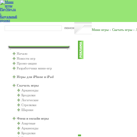
Мини игры
»
Скачать игры
»
ИГРАТЬ БУДЕМ?
Начало
Новости игр
Промо-акции
Разработчики мини-игр
Игры для iPhone и iPad
Скачать игры
Арканоиды
Бродилки
Логические
Стрелялки
Шарики
Флеш и онлайн игры
Азартные
Арканоиды
Бродилки