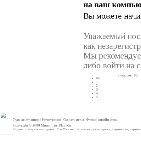
на ваш компью
Вы можете начин
Уважаемый посе
как незарегист
Мы рекомендуе
либо войти на 
(голосов: 16)
68
1
2
3
4
5
Главная страница
|
Регистрация
|
Скачать игры
|
Флеш и онлайн игры
Copyright © 2008
Мини игры
PlayWay.
Игровой казуальный проект PlayWay не публикует кряки, креки, серийники, серийные 