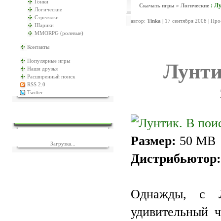
Гонки
: Л
Скачать игры
»
Логические
Логические
Стрелялки
автор:
Tinka
| 17 сентября 2008 | Пр
Шарики
MMORPG (ролевые)
Контакты
Популярные игры
Лунти
Наши друзья
Расширенный поиск
RSS 2.0
Twitter
ЕЩЁ ИГР?
Размер:
50 MB
Загрузка...
Дистрибьютор:
Однажды, с 
удивительный ч