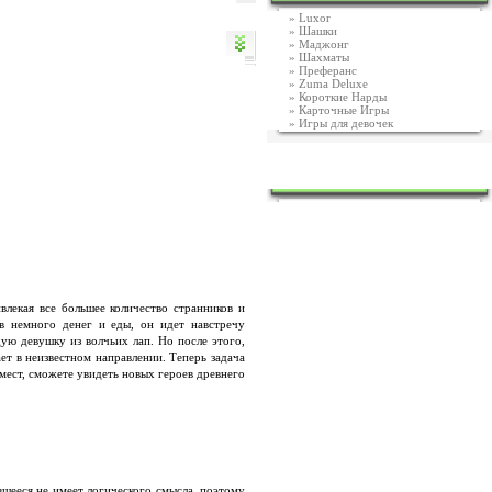
»
Luxor
»
Шашки
»
Маджонг
»
Шахматы
»
Преферанс
»
Zuma Deluxe
»
Короткие Нарды
»
Карточные Игры
»
Игры для девочек
ЧТО ПИШУТ ОБ ИГРАХ?
лекая все большее количество странников и
в немного денег и еды, он идет навстречу
ую девушку из волчьих лап. Но после этого,
ет в неизвестном направлении. Теперь задача
мест, сможете увидеть новых героев древнего
вшееся не имеет логического смысла, поэтому