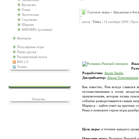
Бродилки
Гонки
Скачать игры
»
Бродилки и бег
Логические
Стрелялки
автор:
Tinka
| 14 октября 2009 | Про
Шарики
MMORPG (ролевые)
Контакты
Популярные игры
Наши друзья
Расширенный поиск
RSS 2.0
Язык
Twitter
Разм
Разработчик:
Awem Studio
Дистрибьютор:
Alawar Entertainment
ЕЩЁ ИГР?
Как известно, Рим всегда славился
путешественников к этому загадоч
приключениям, которые полны опасно
Загрузка...
события разворачиваются самым непр
Маркуса – найти ответ на причину с
Рима и поможете герою игры разобр
Цель игры:
в течение каждого уровн
Описание игры:
Реликвии Римской им