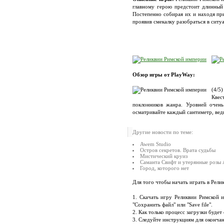
главному герою предстоит длинный 
Постепенно собирая их и находя при
проявив смекалку разобраться в ситу
Обзор игры от PlayWay:
(4/5)
Квес
поклонников жанра. Уровней очень
осматривайте каждый сантиметр, ведь
Другие новости по теме:
Awem Studio
Остров секретов. Врата судьбы
Мистический круиз
Саманта Свифт и утерянные розы
Город, которого нет
Для того чтобы начать играть в Рел
1. Скачать игру Реликвии Римской 
"Сохранить файл" или "Save file".
2. Как только процесс загрузки буде
3. Следуйте инструкциям для окончан