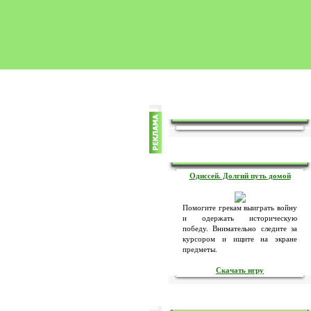
ЗА ЧЕЙ СЧЁТ ИГРЫ?
ИГРА МЕСЯЦА
Одиссей. Долгий путь домой
Помогите грекам выиграть войну
и одержать историческую
победу. Внимательно следите за
курсором и ищите на экране
предметы.
Скачать игру
НАШИ ХИТЫ