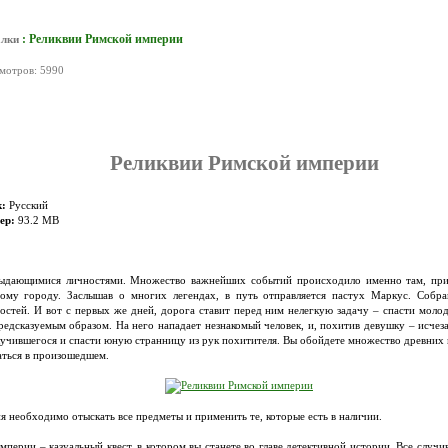
: Реликвии Римской империи
алки
смотров: 5990
Реликвии Римской империи
:
Русский
ер:
93.2 MB
 выдающимися личностями. Множество важнейших событий происходило именно там, прив
ному городу. Заслышав о многих легендах, в путь отправляется пастух Маркус. Собра
стей. И вот с первых же дней, дорога ставит перед ним нелегкую задачу – спасти молод
едсказуемым образом. На него нападает незнакомый человек, и, похитив девушку – исчеза
лучившегося и спасти юную странницу из рук похитителя. Вы обойдете множество древних 
аться в произошедшем.
я необходимо отыскать все предметы и применить те, которые есть в наличии.
перии – казуальный квест, в котором вы станете во главе детективной истории. Все случи