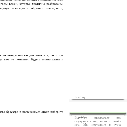
 горы вещей, которые хаотично разбросаны.
роцесс – не просто собрать что-либо, но и,
чно интересная как для новичков, так и для
щь вам не помешает. Будьте внимательны и
Loading ...
СПРАВКА
его браузера в появившемся оконе выберите
PlayWay
предлагает вам
окунуться в мир мини и онлайн
игр. Мы постоянно в курсе