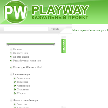
Мини игры
»
Скачать игры
»
ИГРАТЬ БУДЕМ?
Начало
Новости игр
Промо-акции
Разработчики мини-игр
Игры для iPhone и iPad
Скачать игры
Арканоиды
Бродилки
Логические
Стрелялки
Шарики
Флеш и онлайн игры
Азартные
Арканоиды