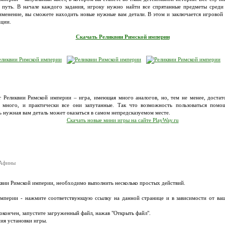
путь. В начале каждого задания, игроку нужно найти все спрятанные предметы среди
менение, вы сможете находить новые нужные вам детали. В этом и заключается игровой п
ации.
Скачать Реликвии Римской империи
т Реликвии Римской империи – игра, имеющая много аналогов, но, тем не менее, достато
 много, и практически все они запутанные. Так что возможность пользоваться помо
 нужная вам деталь может оказаться в самом непредсказуемом месте.
Скачать новые мини игры на сайте PlayWay.ru
 Афины
иквии Римской империи, необходимо выполнить несколько простых действий.
империи - нажмите соответствующую ссылку на данной странице и в зависимости от ваш
т окончен, запустите загруженный файл, нажав "Открыть файл".
ия установки игры.