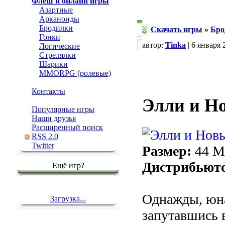
Флеш и онлайн игры
Азартные
Арканоиды
Бродилки
Скачать игры
»
Бро
Гонки
автор:
Tinka
| 6 января 
Логические
Стрелялки
Шарики
MMORPG (ролевые)
Контакты
Элли и Н
Популярные игры
Наши друзья
Расширенный поиск
RSS 2.0
Twitter
Размер:
44 
Дистрибьют
Ещё игр?
Однажды, юна
Загрузка...
запутавшись 