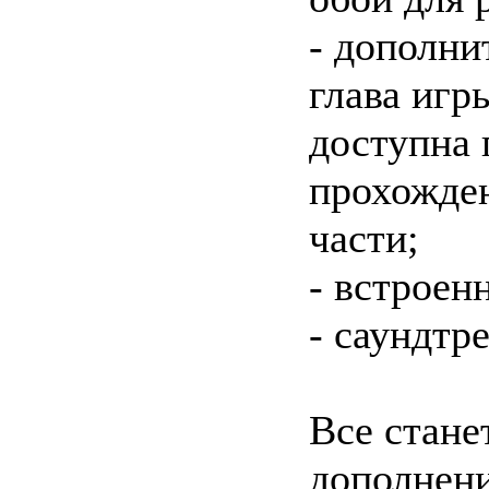
- дополни
глава игр
доступна 
прохожде
части;
- встроен
- саундтре
Все стане
дополнен