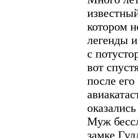
известный
котором н
легенды и
с потусто
вот спуст
после его
авиакатас
оказались
Муж бессл
замке Гуд