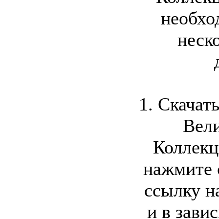
необхо
неск
1. Скачат
Вели
Коллекц
нажмите
ссылку н
и в зави