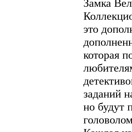
Замка Вел
Коллекцио
это допол
дополненн
которая п
любителя
детективо
заданий н
но будут 
головолом