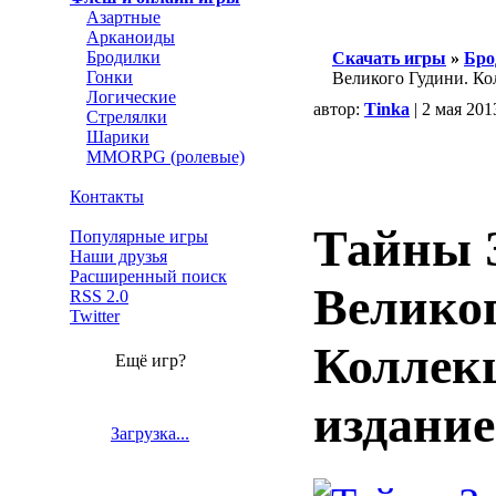
Азартные
Арканоиды
Бродилки
Скачать игры
»
Бро
Гонки
Великого Гудини. Ко
Логические
автор:
Tinka
| 2 мая 201
Стрелялки
Шарики
MMORPG (ролевые)
Контакты
Тайны 
Популярные игры
Наши друзья
Расширенный поиск
Великог
RSS 2.0
Twitter
Коллек
Ещё игр?
издание
Загрузка...