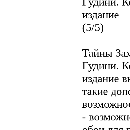
(5/5)
Тайны За
Гудини. 
издание в
такие до
возможно
- возможн
обои для 