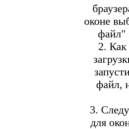
браузер
оконе вы
файл" 
2. Как
загрузк
запуст
файл, 
3. След
для око