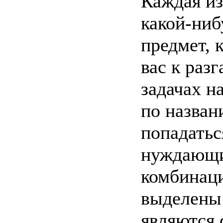
Каждая из
какой-ниб
предмет, 
вас к раз
задачах н
по назван
попадатьс
нуждающи
комбинац
выделены
являются 