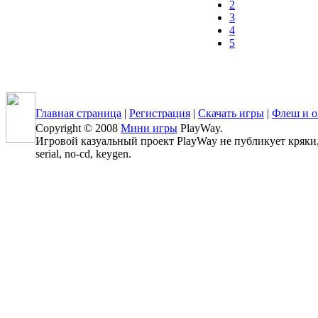
2
3
4
5
Главная страница
|
Регистрация
|
Скачать игры
|
Флеш и о
Copyright © 2008
Мини игры
PlayWay.
Игровой казуальный проект PlayWay не публикует кряки, 
serial, no-cd, keygen.