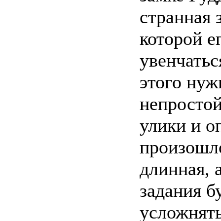
странная 
которой е
увенчатьс
этого нуж
непростой
улики и о
произошло
длинная, 
задания б
усложнять