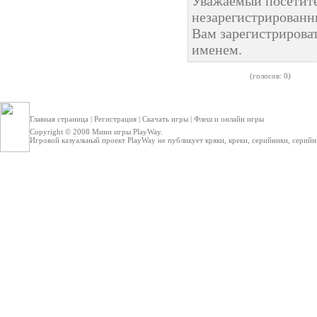
Уважаемый посетите
незарегистрированн
Вам зарегистрироват
именем.
(голосов: 0)
Главная страница
|
Регистрация
|
Скачать игры
|
Флеш и онлайн игры
Copyright © 2008
Мини игры
PlayWay.
Игровой казуальный проект PlayWay не публикует кряки, креки, серийники, серийные 