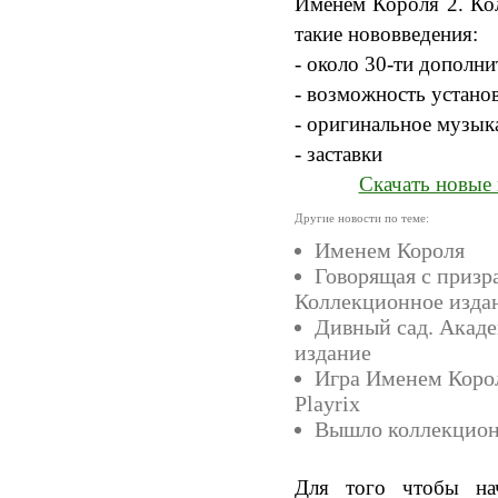
Именем Короля 2. Кол
такие нововведения:
- около 30-ти дополн
- возможность установ
- оригинальное музык
- заставки
Скачать новые 
Другие новости по теме:
Именем Короля
Говорящая с призр
Коллекционное изда
Дивный сад. Акаде
издание
Игра Именем Корол
Playrix
Вышло коллекционн
Для того чтобы на