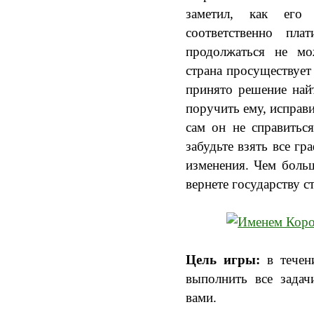
заметил, как его
соответственно пл
продолжаться не мо
страна просуществует
принято решение най
поручить ему, исправ
сам он не справитьс
забудьте взять все г
изменения. Чем больш
вернете государству с
Цель игры:
в течен
выполнить все задач
вами.