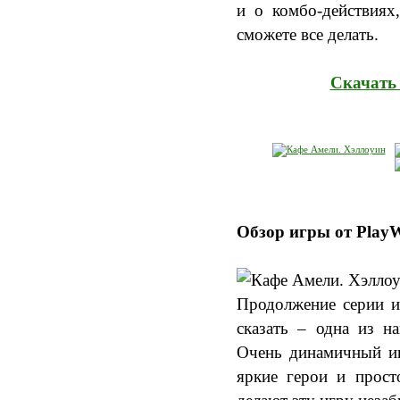
и о комбо-действиях
сможете все делать.
Скачать
Обзор игры от Play
Продолжение серии и
сказать – одна из н
Очень динамичный иг
яркие герои и прост