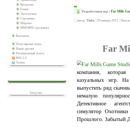
Бродилки
Гонки
: Far Mills G
Разработчики игр
Логические
Стрелялки
автор:
Tinka
| 29 января 2012 | Прос
Шарики
MMORPG (ролевые)
Контакты
Популярные игры
Far Mi
Наши друзья
Расширенный поиск
RSS 2.0
Twitter
компания, которая
ЕЩЁ ИГР?
казуальных игр. На
выпустить ряд скачив
Загрузка...
немалую популярно
Детективное аге
симулятор Охотники
Прошлого. Забытый Д