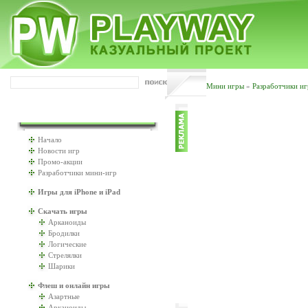
Мини игры
»
Разработчики иг
ИГРАТЬ БУДЕМ?
Начало
Новости игр
Промо-акции
Разработчики мини-игр
Игры для iPhone и iPad
Скачать игры
Арканоиды
Бродилки
Логические
Стрелялки
Шарики
Флеш и онлайн игры
Азартные
Арканоиды