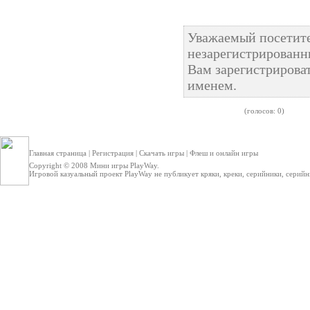
Уважаемый посетите
незарегистрированн
Вам зарегистрироват
именем.
(голосов: 0)
Главная страница
|
Регистрация
|
Скачать игры
|
Флеш и онлайн игры
Copyright © 2008
Мини игры
PlayWay.
Игровой казуальный проект PlayWay не публикует кряки, креки, серийники, серийные 