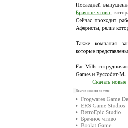
Последней выпущенно
Брачное чтиво
, котор
Сейчас проходит раб
Аферисты, релиз котор
Также компания зан
которые представлены
Far Mills сотруднича
Games и Руссобит-М.
Скачать новые 
Другие новости по теме:
Frogwares Game De
ERS Game Studios
RetroEpic Studio
Брачное чтиво
Boolat Game