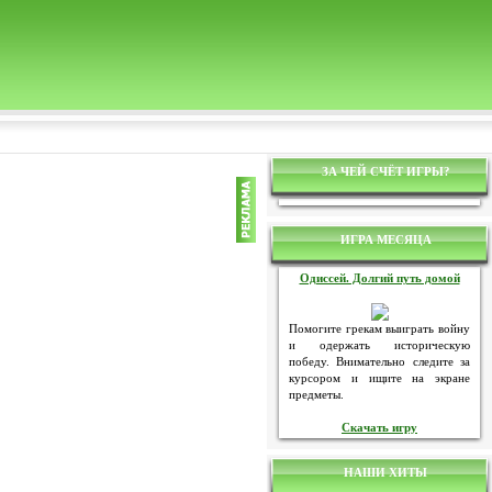
ЗА ЧЕЙ СЧЁТ ИГРЫ?
ИГРА МЕСЯЦА
Одиссей. Долгий путь домой
Помогите грекам выиграть войну
и одержать историческую
победу. Внимательно следите за
курсором и ищите на экране
предметы.
Скачать игру
НАШИ ХИТЫ