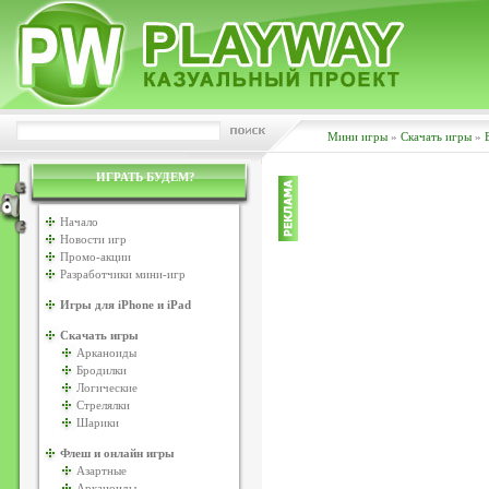
Мини игры
»
Скачать игры
»
ИГРАТЬ БУДЕМ?
Начало
Новости игр
Промо-акции
Разработчики мини-игр
Игры для iPhone и iPad
Скачать игры
Арканоиды
Бродилки
Логические
Стрелялки
Шарики
Флеш и онлайн игры
Азартные
Арканоиды