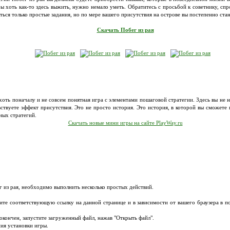
ы хоть как-то здесь выжить, нужно немало уметь. Обратитесь с просьбой к советнику, спр
аться только простые задания, но по мере вашего присутствия на острове вы постепенно ста
Скачать Побег из рая
хоть поначалу и не совсем понятная игра с элементами пошаговой стратегии. Здесь вы не 
ствуете эффект присутствия. Это не просто история. Это история, в которой вы сможете
ных стратегий.
Скачать новые мини игры на сайте PlayWay.ru
г из рая, необходимо выполнить несколько простых действий.
мите соответствующую ссылку на данной странице и в зависимости от вашего браузера в 
т окончен, запустите загруженный файл, нажав "Открыть файл".
ия установки игры.