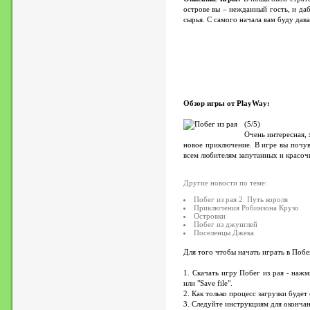
острове вы – нежданный гость, и даб
сырья. С самого начала вам буду дав
Обзор игры от PlayWay:
(5/5)
Очень интересная, 
новое приключение. В игре вы почув
всем любителям запутанных и красоч
Другие новости по теме:
Побег из рая 2. Путь короля
Приключения Робинзона Крузо
Островки
Побег из джунглей
Поселенцы Джека
Для того чтобы начать играть в Побе
1. Скачать игру Побег из рая - наж
или "Save file".
2. Как только процесс загрузки буде
3. Следуйте инструкциям для окончан