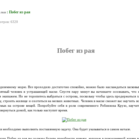
: Побег из рая
алки
мотров: 6320
Побег из рая
едиземному морю. Все проходило достаточно спокойно, можно было наслаждаться ласковы
ятный человек в устрашающей маске. Спустя пару минут вы начинаете осознавать, что н
м экипажем. Но не торопитесь выбраться с острова, поскольку чтобы здесь продержаться 
у, строить жилище и охотиться на мелких животных. Человек в маске сможет вас научить в
мых на острове вещей. Попробуйте себя в роли современного Робинзона Крузо, научит
вернуться домой, как только наступит время.
я необходимо выполнить поставленную задачу. Она будет указываться в самом начале.
гии Побег из рая вы должны будете приобрести навыки, которые в повседневной жизни в