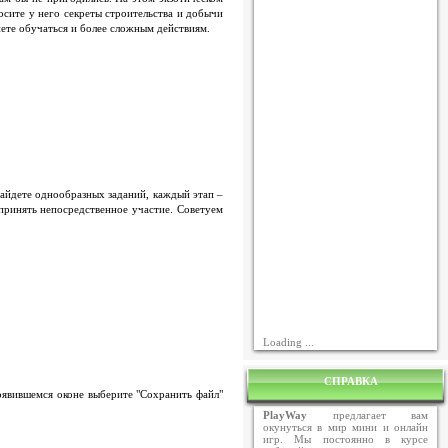
осите у него секреты строительства и добычи
нете обучаться и более сложным действиям.
найдете однообразных заданий, каждый этап –
 принять непосредственное участие. Советуем
Loading ...
СПРАВКА
появившемся оконе выберите "Сохранить файл"
PlayWay
предлагает вам
окунуться в мир мини и онлайн
игр. Мы постоянно в курсе