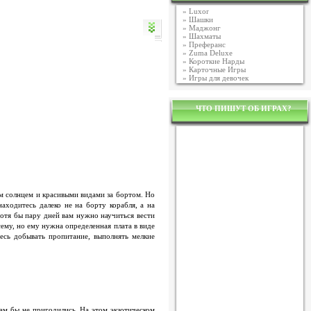
»
Luxor
»
Шашки
»
Маджонг
»
Шахматы
»
Преферанс
»
Zuma Deluxe
»
Короткие Нарды
»
Карточные Игры
»
Игры для девочек
ЧТО ПИШУТ ОБ ИГРАХ?
м солнцем и красивыми видами за бортом. Но
аходитесь далеко не на борту корабля, а на
хотя бы пару дней вам нужно научиться вести
сему, но ему нужна определенная плата в виде
есь добывать пропитание, выполнять мелкие
ам бы не пригодились. На этом экзотическом