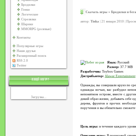
Бродилки
Гонки
Скачать игры
»
Бродилки и бег
Логические
Стрелялки
автор:
Tinka
| 21 января 2010 | Прос
Шарики
MMORPG (ролевые)
Контакты
Популярные игры
Наши друзья
Расширенный поиск
RSS 2.0
Язык:
Русский
Twitter
Размер:
37.7 MB
Разработчик:
Toybox Games
Дистрибьютор:
Alawar Entertainment
ЕЩЁ ИГР?
Однажды, вы совершали круиз по ср
однажды ночью, вас разбудил непон
непонятном острове, вместе с други
Загрузка...
дикий образ жизни, добывать себе ед
дерева, фруктов и прочих необходи
поручения и вы обязательно сможете 
Цель игры:
в течение каждого уровн
Описание игры:
В пошаговой страте