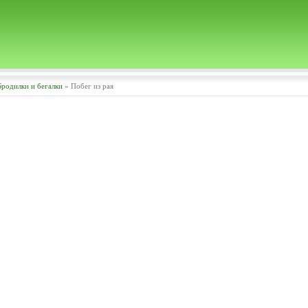
Бродилки и бегалки
» Побег из рая