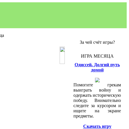
да
За чей счёт игры?
ИГРА МЕСЯЦА
Одиссей. Долгий путь
домой
Помогите грекам
выиграть войну и
одержать историческую
победу. Внимательно
следите за курсором и
ищите на экране
предметы.
Скачать игру