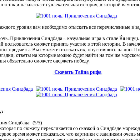
но так и началась эта увлекательная история, в которой вам отве
каждого уровня вам необходимо отыскать все перечисленные в з
очь. Приключения Синдбада – казуальная игра в стиле Ќя ищуџ.
ый пользователь сможет принять участие в этой истории. В начал
заны предметы. Вы сможете отыскать их, опустившись на дно. По
агадки, ответы на которые можно будет найти на том же морском
 вы обязательно сможете одержать победу.
Скачать Тайна рифа
y:
(5/5)
 которая по сюжету перекликается со сказкой о Синдбаде мореход
рвое время может показаться, что картинки с заданиями очень м
просто. Но после первых двух уровней вы уже сможете легко ор