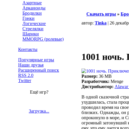
Азартные
Арканоиды
Бродилки
Скачать игры
»
Бро
Гонки
автор:
Tinka
| 26 декабр
Логические
Стрелялки
Шарики
MMORPG (ролевые)
Контакты
1001 ночь.
Популярные игры
Наши друзья
Расширенный поиск
RSS 2.0
Размер:
36 MB
Twitter
Разработчик:
Menge
Дистрибьютор:
Alawar 
Ещё игр?
В одной сказочной стра
ухудшилась, стала проц
проводил время на свое
Загрузка...
близких. Однажды, он р
опрокинуло в море, и С
огромный затонувший ко
ему, что ему дается вс