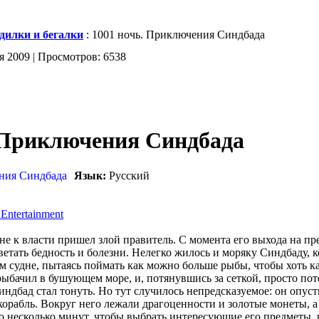
дилки и бегалки
: 1001 ночь. Приключения Синдбада
я 2009 | Просмотров: 6538
 Приключения Синдбада
Язык:
Русский
Entertainment
не к власти пришел злой правитель. С момента его выхода на пр
ветать бедность и болезни. Нелегко жилось и моряку Синдбаду, к
м судне, пытаясь поймать как можно больше рыбы, чтобы хоть к
ыбачил в бушующем море, и, потянувшись за сеткой, просто пот
индбад стал тонуть. Но тут случилось непредсказуемое: он опуст
рабль. Вокруг него лежали драгоценности и золотые монеты, а
его несколько минут, чтобы выбрать интересующие его предметы,