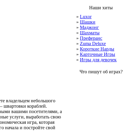
Наши хиты
»
Luxor
»
Шашки
»
Маджонг
»
Шахматы
»
Преферанс
»
Zuma Deluxe
»
Короткие Нарды
»
Карточные Игры
»
Игры для девочек
Что пишут об играх?
ете владельцем небольшого
 – швартовки кораблей.
рвыми вашими посетителями, а
иные услуги, выработать свою
ономическая игра, которая
о начала и постройте свой