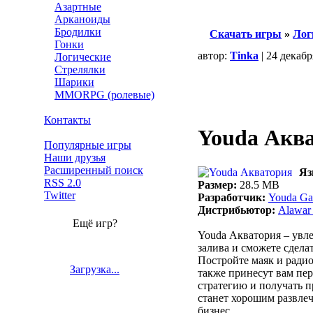
Азартные
Арканоиды
Бродилки
Скачать игры
»
Лог
Гонки
автор:
Tinka
| 24 декабр
Логические
Стрелялки
Шарики
MMORPG (ролевые)
Контакты
Youda Акв
Популярные игры
Наши друзья
Расширенный поиск
Яз
RSS 2.0
Размер:
28.5 MB
Twitter
Разработчик:
Youda G
Дистрибьютор:
Alawar 
Ещё игр?
Youda Акватория – увле
залива и сможете сдела
Постройте маяк и ради
Загрузка...
также принесут вам пер
стратегию и получать п
станет хорошим развлеч
бизнес.