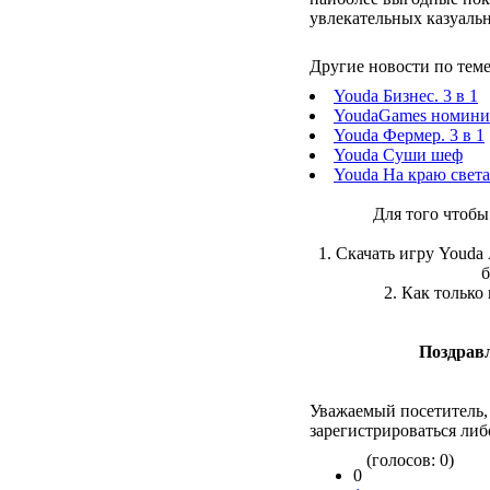
увлекательных казуальн
Другие новости по теме
Youda Бизнес. 3 в 1
YoudaGames номини
Youda Фермер. 3 в 1
Youda Суши шеф
Youda На краю света.
Для того чтобы
1. Скачать игру Youda
б
2. Как только
Поздрав
Уважаемый посетитель,
зарегистрироваться либ
(голосов: 0)
0