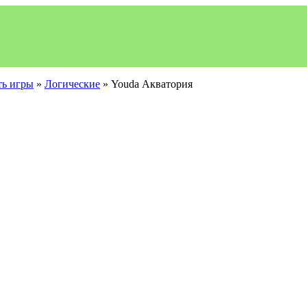
ть игры
»
Логические
» Youda Акватория