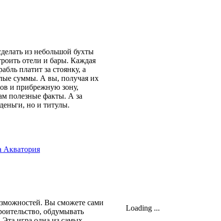
сделать из небольшой бухты
троить отели и бары. Каждая
бль платит за стоянку, а
лые суммы. А вы, получая их
ров и прибрежную зону,
ам полезные факты. А за
деньги, но и титулы.
возможностей. Вы сможете сами
Loading ...
троительство, обдумывать
 Эта игра одна из самых