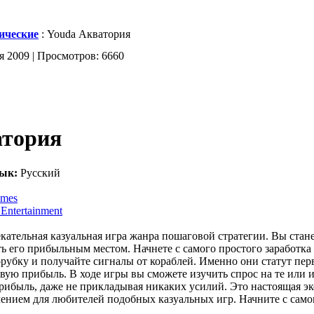
ические
: Youda Акватория
я 2009 | Просмотров: 6660
атория
ык:
Русский
ames
Entertainment
кательная казуальная игра жанра пошаговой стратегии. Вы стан
ть его прибыльным местом. Начнете с самого простого заработка
орубку и получайте сигналы от кораблей. Именно они статут пе
вую прибыль. В ходе игры вы сможете изучить спрос на те или 
рибыль, даже не прикладывая никаких усилий. Это настоящая эк
ением для любителей подобных казуальных игр. Начните с самог