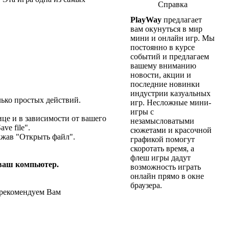
Справка
PlayWay
предлагает
вам окунуться в мир
мини и онлайн игр. Мы
постоянно в курсе
событий и предлагаем
вашему вниманию
новости, акции и
последние новинки
индустрии казуальных
лько простых действий.
игр. Несложные мини-
игры с
це и в зависимости от вашего
незамысловатыми
ve file".
сюжетами и красочной
нажав "Открыть файл".
графикой помогут
скоротать время, а
флеш игры дадут
 ваш компьютер.
возможность играть
онлайн прямо в окне
браузера.
 рекомендуем Вам