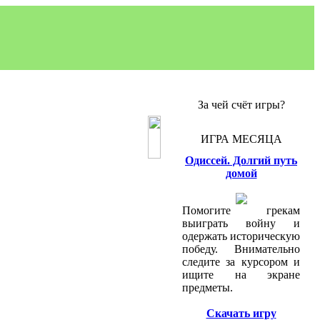
За чей счёт игры?
ИГРА МЕСЯЦА
Одиссей. Долгий путь
домой
Помогите грекам
выиграть войну и
одержать историческую
победу. Внимательно
следите за курсором и
ищите на экране
предметы.
Скачать игру