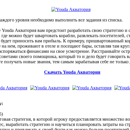
аждого уровня необходимо выполнить все задания из списка.
 Youda Акватория вам предстоит разработать свою стратегию и 
где можно будет швартовать корабли, развлекать посетителей, с
удет приносить вам прибыль. К примеру, пришвартованный кора
на нем, проживают в отеле и посещают бары, оставляя там круг
распоряжаться финансами на свое усмотрение. Расстраивайте ост
советами своего помощника, который то и дело будет говорить в
те получать новые звания, тем самым зарабатывая себе не только 
Скачать Youda Акватория
y:
5)
овая стратегия, в которой игроку предоставляется множество 
ес, выработать стратегию и научиться планировать затраты на с
пки и привлекать к своей бухте как можно больше посетителей.