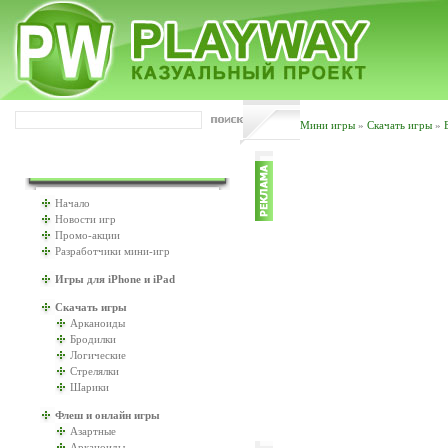
Мини игры
»
Скачать игры
»
ИГРАТЬ БУДЕМ?
Начало
Новости игр
Промо-акции
Разработчики мини-игр
Игры для iPhone и iPad
Скачать игры
Арканоиды
Бродилки
Логические
Стрелялки
Шарики
Флеш и онлайн игры
Азартные
Арканоиды