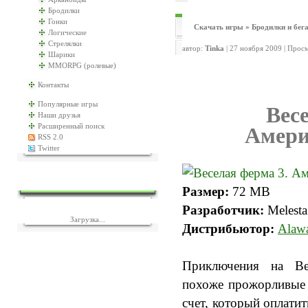
Бродилки
Гонки
Скачать игры
»
Бродилки и бег
Логические
Стрелялки
автор:
Tinka
| 27 ноября 2009 | Прос
Шарики
MMORPG (ролевые)
Контакты
Популярные игры
Вес
Наши друзья
Расширенный поиск
Амери
RSS 2.0
Twitter
ЕЩЁ ИГР?
Размер:
72 MB
Разработчик:
Melesta
Загрузка...
Дистрибьютор:
Alawa
Приключения на Ве
похоже прожорливые 
счет, который оплатит