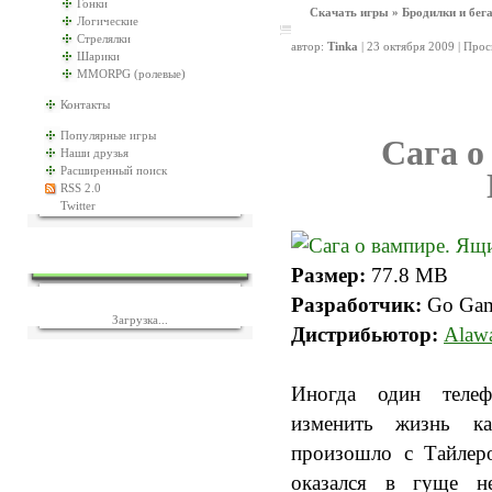
Гонки
Скачать игры
»
Бродилки и бег
Логические
Стрелялки
автор:
Tinka
| 23 октября 2009 | Про
Шарики
MMORPG (ролевые)
Контакты
Популярные игры
Сага о
Наши друзья
Расширенный поиск
RSS 2.0
Twitter
ЕЩЁ ИГР?
Размер:
77.8 MB
Разработчик:
Go Ga
Загрузка...
Дистрибьютор:
Alawa
Иногда один теле
изменить жизнь к
произошло с Тайлер
оказался в гуще н