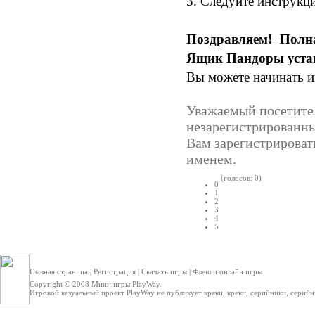
3. Следуйте инструкц
Поздравляем! Полн
Ящик Пандоры устан
Вы можете начинать и
Уважаемый посетител
незарегистрированн
Вам зарегистрироват
именем.
(голосов: 0)
0
1
2
3
4
5
Главная страница
|
Регистрация
|
Скачать игры
|
Флеш и онлайн игры
Copyright © 2008
Мини игры
PlayWay.
Игровой казуальный проект PlayWay не публикует кряки, креки, серийники, серийные 