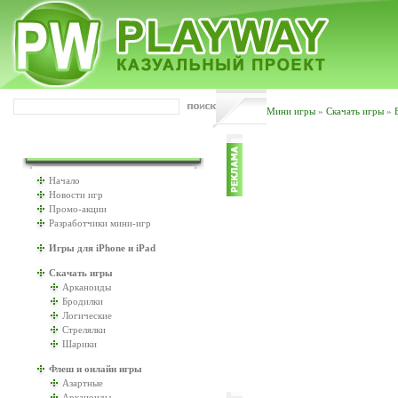
Мини игры
»
Скачать игры
»
ИГРАТЬ БУДЕМ?
Начало
Новости игр
Промо-акции
Разработчики мини-игр
Игры для iPhone и iPad
Скачать игры
Арканоиды
Бродилки
Логические
Стрелялки
Шарики
Флеш и онлайн игры
Азартные
Арканоиды