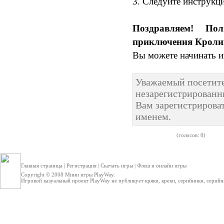
3. Следуйте инструкц
Поздравляем! По
приключения Кролик
Вы можете начинать и
Уважаемый посетите
незарегистрированн
Вам зарегистрироват
именем.
(голосов: 0)
Главная страница
|
Регистрация
|
Скачать игры
|
Флеш и онлайн игры
Copyright © 2008
Мини игры
PlayWay.
Игровой казуальный проект PlayWay не публикует кряки, креки, серийники, серийные 