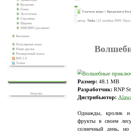
Бродилки
Гонки
Скачать игры
»
Бродилки и бег
Логические
Стрелялки
автор:
Tinka
| 22 октября 2009 | Про
Шарики
MMORPG (ролевые)
Контакты
Популярные игры
Волшебн
Наши друзья
Расширенный поиск
RSS 2.0
Twitter
ЕЩЁ ИГР?
Размер:
48.1 MB
Разработчик:
RNP St
Загрузка...
Дистрибьютор:
Alawa
Однажды, кролик и
фрукты в своем лесу
солнечный день, но 