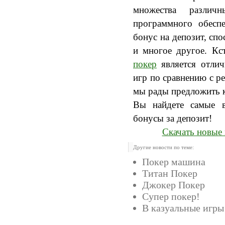
множества различ
программного обеспе
бонус на депозит, сп
и многое другое. Кс
покер
является отлич
игр по сравнению с р
мы рады предложить к
Вы найдете самые 
бонусы за депозит!
Скачать новые 
Другие новости по теме:
Покер машина
Титан Покер
Джокер Покер
Супер покер!
В казуальные игры