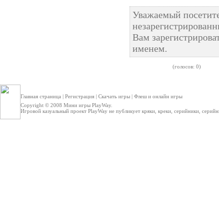
Уважаемый посетите
незарегистрированн
Вам зарегистрироват
именем.
(голосов: 0)
Главная страница
|
Регистрация
|
Скачать игры
|
Флеш и онлайн игры
Copyright © 2008
Мини игры
PlayWay.
Игровой казуальный проект PlayWay не публикует кряки, креки, серийники, серийные 