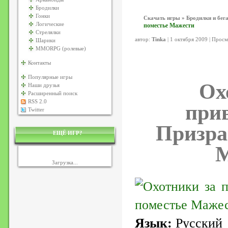
Бродилки
Гонки
Скачать игры
»
Бродилки и бег
Логические
поместье Мажести
Стрелялки
автор:
Tinka
| 1 октября 2009 | Прос
Шарики
MMORPG (ролевые)
Контакты
Популярные игры
Ох
Наши друзья
Расширенный поиск
RSS 2.0
при
Twitter
Призра
ЕЩЁ ИГР?
М
Загрузка...
Язык:
Русский