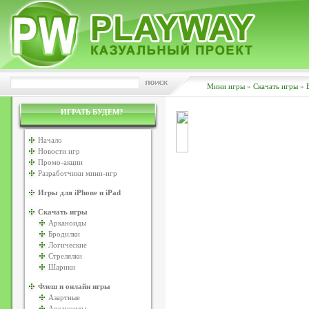
Мини игры
»
Скачать игры
»
ИГРАТЬ БУДЕМ?
Начало
Новости игр
Промо-акции
Разработчики мини-игр
Игры для iPhone и iPad
Скачать игры
Арканоиды
Бродилки
Логические
Стрелялки
Шарики
Флеш и онлайн игры
Азартные
Арканоиды