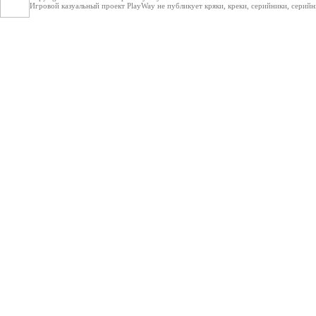
Игровой казуальный проект PlayWay не публикует кряки, креки, серийники, серийные 