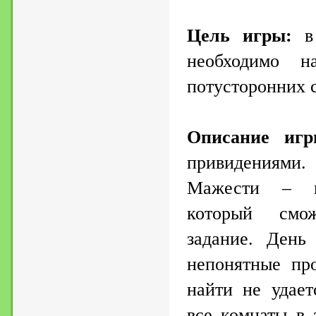
Цель игры:
в 
необходимо н
потусторонних 
Описание игр
привидениями
Мажести – в
который смо
задание. День
непонятные пр
найти не удает
все комнаты в 