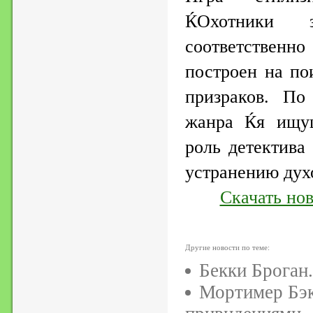
ЌОхотники 
соответственн
построен на по
призраков. По
жанра Ќя ищуџ
роль детектива
устранению дух
Скачать но
Другие новости по теме:
Бекки Броган.
Мортимер Бэк