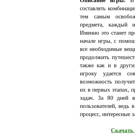
Описание игры:
В 
составлять комбинаци
тем самым освобож
предмета, каждый 
Именно это станет п
начале игры, с помо
все необходимые вещи
продолжить путешест
также как и в други
игроку удается сов
возможность получит
их в первых этапах, 
задач. За 80 дней в
пользователей, ведь 
процесс, интересные з
Скачать 