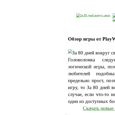
Обзор игры от Play
Головоломка след
логической игры, поэ
любителей подобны
предельно прост, по
игру, то За 80 дней в
случае, если что-то 
один из доступных бо
Скачать новые 