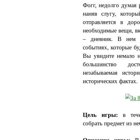
Фогг, недолго думая 
наняв слугу, которы
отправляется в дор
необходимые вещи, вк
– дневник. В нем 
событиях, которые бу
Вы увидите немало н
большинство дост
незабываемая истор
исторических фактах.
Цель игры:
в тече
собрать предмет из н