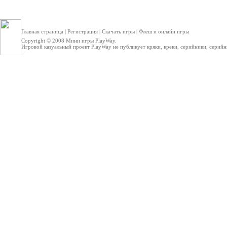
Главная страница
|
Регистрация
|
Скачать игры
|
Флеш и онлайн игры
Copyright © 2008
Мини игры
PlayWay.
Игровой казуальный проект PlayWay не публикует кряки, креки, серийники, серийные 