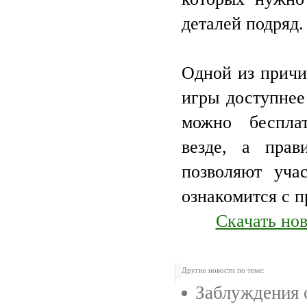
деталей подряд.
Одной из причи
игры доступнее
можно бесплат
везде, а прав
позволяют уча
ознакомится с п
Скачать но
Другие новости по теме:
Заблуждения 