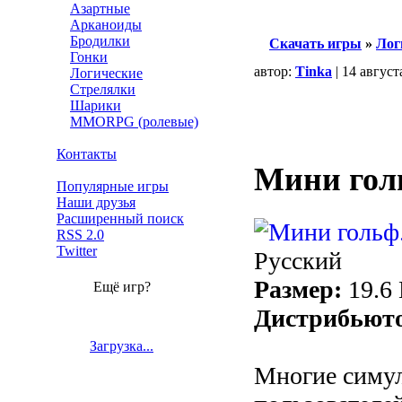
Азартные
Арканоиды
Бродилки
Скачать игры
»
Лог
Гонки
автор:
Tinka
| 14 август
Логические
Стрелялки
Шарики
MMORPG (ролевые)
Контакты
Мини гол
Популярные игры
Наши друзья
Расширенный поиск
RSS 2.0
Twitter
Русский
Размер:
19.6
Ещё игр?
Дистрибьют
Загрузка...
Многие симу